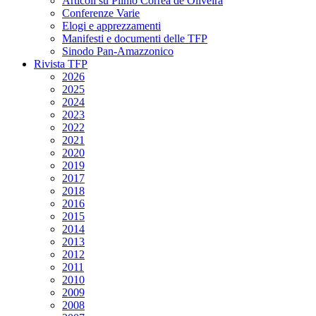
Articoli su Plinio Corrêa de Oliveira
Conferenze Varie
Elogi e apprezzamenti
Manifesti e documenti delle TFP
Sinodo Pan-Amazzonico
Rivista TFP
2026
2025
2024
2023
2022
2021
2020
2019
2017
2018
2016
2015
2014
2013
2012
2011
2010
2009
2008