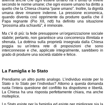
afferma anche che ogni essere umano ha il diritto di vivere
secondo le norme umane; che ogni essere umano ha diritto a
quello che la Chiesa chiama “pane umano”. Inoltre, la dignità
umana deve rimanere indenne. La pressione economica,
quando diventa così opprimente da produrre quella che il
Papa regnante (Pio XII, ndt) ha definito una situazione
“prossima alla schiavitù”, è immorale.
Ma c’è di più: la fede presuppone un'organizzazione sociale
stabile; pertanto, non garantisce una concorrenza illimitata e
sfrenata. La dottrina sulla proprietà insegnata dalla Chiesa
poggia su un'intera rete di proposizioni che sono
interconnesse e che, applicate integralmente, sarebbero in
grado di produrre una società stabile e felice.
La Famiglia e lo Stato
Prendiamo un altro punto analogo. L’individuo esiste per lo
Stato o lo Stato per l'individuo? Attorno a questa domanda
ruota l'intera questione del conflitto tra dispotismo e libertà.
La Chiesa ha una risposta perfettamente chiara, ma anche
molteplice.
Lo Stato esiste per la famiglia ed esiste per migliorare sia la