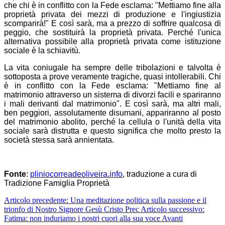
che chi è in conflitto con la Fede esclama: "Mettiamo fine alla
proprietà privata dei mezzi di produzione e l'ingiustizia
scomparirà!" E così sarà, ma a prezzo di soffrire qualcosa di
peggio, che sostituirà la proprietà privata. Perché l'unica
alternativa possibile alla proprietà privata come istituzione
sociale è la schiavitù.
La vita coniugale ha sempre delle tribolazioni e talvolta è
sottoposta a prove veramente tragiche, quasi intollerabili. Chi
è in conflitto con la Fede esclama: "Mettiamo fine al
matrimonio attraverso un sistema di divorzi facili e spariranno
i mali derivanti dal matrimonio". E così sarà, ma altri mali,
ben peggiori, assolutamente disumani, appariranno al posto
del matrimonio abolito, perché la cellula o l'unità della vita
sociale sarà distrutta e questo significa che molto presto la
società stessa sarà annientata.
Fonte
:
pliniocorreadeoliveira.info
, traduzione a cura di
Tradizione Famiglia Proprietà
Articolo precedente: Una meditazione politica sulla passione e il
trionfo di Nostro Signore Gesù Cristo
Prec
Articolo successivo:
Fatima: non induriamo i nostri cuori alla sua voce
Avanti