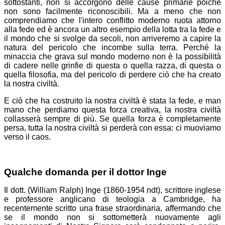
sottostanti, non si accorgono delle cause primarie poiché
non sono facilmente riconoscibili. Ma a meno che non
comprendiamo che l'intero conflitto moderno ruota attorno
alla fede ed è ancora un altro esempio della lotta tra la fede e
il mondo che si svolge da secoli, non arriveremo a capire la
natura del pericolo che incombe sulla terra. Perché la
minaccia che grava sul mondo moderno non è la possibilità
di cadere nelle grinfie di questa o quella razza, di questa o
quella filosofia, ma del pericolo di perdere ciò che ha creato
la nostra civiltà.
E ciò che ha costruito la nostra civiltà è stata la fede, e man
mano che perdiamo questa forza creativa, la nostra civiltà
collasserà sempre di più. Se quella forza è completamente
persa, tutta la nostra civiltà si perderà con essa: ci muoviamo
verso il caos.
Qualche domanda per il dottor Inge
Il dott. (William Ralph) Inge (1860-1954 ndt), scrittore inglese
e professore anglicano di teologia a Cambridge, ha
recentemente scritto una frase straordinaria, affermando che
se il mondo non si sottometterà nuovamente agli