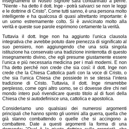
insegnamenti di Nostro Signore sarà condannato a perire.
"Niente - ha detto il dott. Inge - potrà salvarci se non le leggi
e le dottrine di Cristo”. Come tutti sanno, è una persona molto
intelligente e ha qualcosa di quasi altrettanto importante: è
un uomo estremamente colto. Si è avvicinato molto alla
verità e queste sue parole esprimono certamente la verità.
Tuttavia il dott. Inge non ha aggiunto l'unica clausola
integrativa che avrebbe potuto dare pienezza di significato al
suo pensiero, non aggiungendo che una sola singola
istituzione ha conservato una tradizione ininterrotta di questo
insegnamento divino, che egli presume giustamente essere
l'unica e più necessaria medicina per i mali moderni. E non
l’ha detto perché non crede che sia così: il dott. Inge non
crede che la Chiesa Cattolica parli con la voce di Cristo, o
che sia l'unica Chiesa che possiede in se stessa l’intera
tradizione di Cristo. Tuttavia, il dott. Inge rimarrebbe
perplesso, come ogni altro uomo, se ci dovesse dire chi nel
mondo intero può rivendicare questo titolo al di fuori della
Chiesa che si autodefinisce una, cattolica e apostolica.
Consideriamo uno qualsiasi dei numerosi argomenti
principali che hanno spinto gli uomini alla guerra, quella che
già stanno combattendo o quelle che si accingono a
combattere. Date a questi argomenti la forma di una