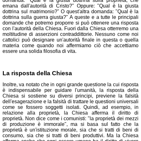
domanda: "Qual è la giusta dottrina sulla proprietà, che
emana dall'autorità di Cristo?" Oppure: "Qual è la giusta
dottrina sul matrimonio?" O quest'altra domanda: "Qual è la
dottrina sulla guerra giusta?" A queste e a tutte le principali
domande che potremo proporre si può ottenere una risposta
con l'autorità della Chiesa. Fuori dalla Chiesa otterremo una
moltitudine di asserzioni contraddittorie. Nessuno come noi
cattolici può designare un'autorità finale in questa o quella
materia come quando noi affermiamo ciò che accettiamo
essere una solida filosofia di vita.
La risposta della Chiesa
Inoltre, va notato che in ogni grande questione la cui risposta
è indispensabile per guidare l'umanità, la risposta della
Chiesa si sostiene su diversi principi, previene la falsità
dell'esagerazione e la falsità di trattare le questioni universali
come se fossero soggetti isolati. Quindi, ad esempio, in
relazione alla proprietà, la Chiesa afferma il diritto di
proprietà. Non dice come i comunisti: "la proprietà dei mezzi
di produzione è immorale", ma si basa sul fatto che la
proprietà è un'istituzione morale, sia che si tratti di beni di
consumo, sia che si tratti di beni produttivi. Ma la Chiesa