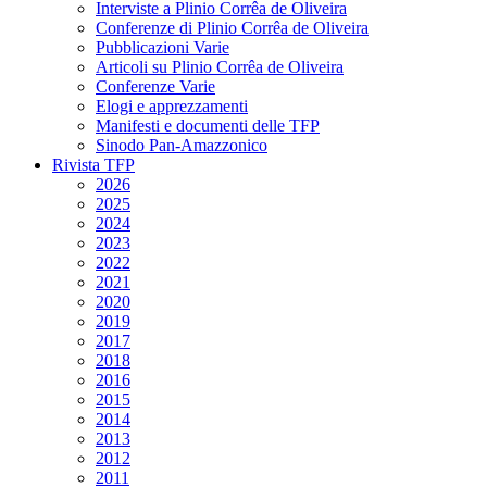
Interviste a Plinio Corrêa de Oliveira
Conferenze di Plinio Corrêa de Oliveira
Pubblicazioni Varie
Articoli su Plinio Corrêa de Oliveira
Conferenze Varie
Elogi e apprezzamenti
Manifesti e documenti delle TFP
Sinodo Pan-Amazzonico
Rivista TFP
2026
2025
2024
2023
2022
2021
2020
2019
2017
2018
2016
2015
2014
2013
2012
2011