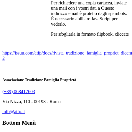
Per richiedere una copia cartacea, inviate
una mail con i vostri dati a
Questo
indirizzo email è protetto dagli spambots.
È necessario abilitare JavaScript per
vederlo.
Per sfogliarla in formato flipbook, cliccate
https://issuu.com/atfp/docs/rivista_tradizione_famiglia_propriet_dicem
2
Associazione Tradizione Famiglia Proprietà
(+39) 068417603
Via Nizza, 110 - 00198 - Roma
info@atfp.it
Bottom Menù