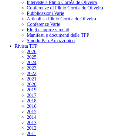
Interviste a Plinio Corrêa de Oliveira
Conferenze di Plinio Corrêa de Oliveira
Pubblicazioni Varie
Articoli su Plinio Corrêa de Oliveira
Conferenze Varie
Elogi e apprezzamenti
Manifesti e documenti delle TFP
Sinodo Pan-Amazzonico
Rivista TFP
2026
2025
2024
2023
2022
2021
2020
2019
2017
2018
2016
2015
2014
2013
2012
2011