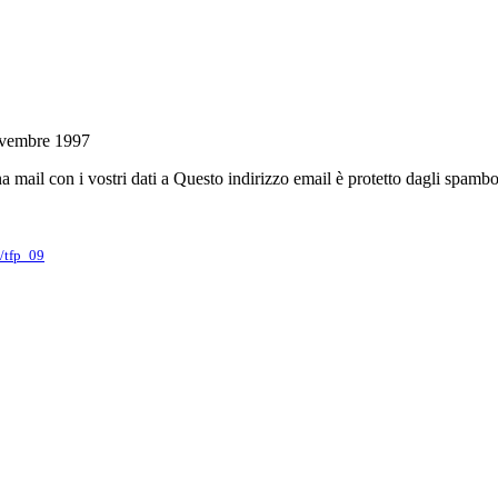
novembre 1997
a mail con i vostri dati a
Questo indirizzo email è protetto dagli spambot
s/tfp_09