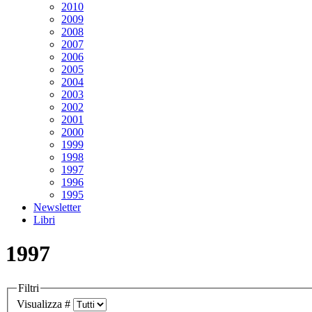
2010
2009
2008
2007
2006
2005
2004
2003
2002
2001
2000
1999
1998
1997
1996
1995
Newsletter
Libri
1997
Filtri
Visualizza #