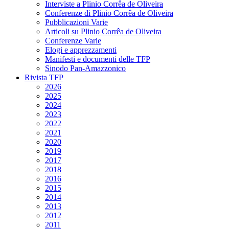
Interviste a Plinio Corrêa de Oliveira
Conferenze di Plinio Corrêa de Oliveira
Pubblicazioni Varie
Articoli su Plinio Corrêa de Oliveira
Conferenze Varie
Elogi e apprezzamenti
Manifesti e documenti delle TFP
Sinodo Pan-Amazzonico
Rivista TFP
2026
2025
2024
2023
2022
2021
2020
2019
2017
2018
2016
2015
2014
2013
2012
2011