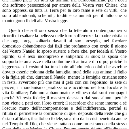
che soffrono persecuzioni per amore della Vostra vera Chiesa, che
sono oppressi su tutta la Terra per la loro fame e sete di virtù, che
sono abbandonati, scherniti, traditi e calunniati per il fatto che si
mantengono fedeli alla Vostra legge.
Quelli che soffrono senza che la letteratura contemporanea si
ricordi di esaltare la bellezza delle loro sofferenze: la madre cristiana
che oggi prega solitaria davanti al suo presepio, nel focolare
domestico abbandonato dai figli che profanano con orgie il giorno
del Vostro Natale; lo sposo austero e forte che, per fedeltà al Vostro
Spirito, si è reso incompreso e antipatico ai suoi; la sposa che
sopporta le amarezze della solitudine di anima e di corpo, poiché la
leggerezza di costumi ha trascinato all’adulterio colui che avrebbe
dovuto esserle colonna della famiglia, metà della sua anima; il figlio
o la figlia pii che, durante il Natale, mentre le famiglie cristiane sono
in festa, avvertono più che mai il gelo con cui l'egoismo, la sete di
piaceri, il mondanismo paralizzano e uccidono nel loro focolare la
vita familiare; l'alunno abbandonato e vilipeso dai suoi compagni
perché Vi resta fedele; il maestro detestato dai suoi alunni perché
non viene a patti con i loro errori; il sacerdote che sente intorno a sé
l'oscuro muro dell'incomprensione e dell'indifferenza, perché si
rifiuta di permettere la corruzione di quel deposito della Fede che gli
è stato affidato; il cattolico fedele, smarrito dalla crisi penetrata anche
nel Tempio di Dio, che viene trattato come un estraneo nella stessa
Casa della sua Madre, la Chiesa; l'uomo onesto ridotto all'indigenza