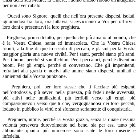
per non aver rubato.
Questi sono Signore, quelli che nell’ora presente dispersi, isolati,
ignorandosi fra loro, ora tuttavia si avvicinano a Voi per offrirvi i
loro doni e presentarvi la loro preghiera.
Preghiera, prima di tutto, per quello che più amano al mondo, che
è la Vostra Chiesa, santa ed immacolata. Che la Vostra Chiesa
trionfi, alla fine di questo secolo di peccato, e plasmi per la Vostra
maggior gloria una nuova civiltà. Per i santi, perché siano più santi.
Per i buoni perché si santifichino. Per i peccatori, perché diventino
buoni. Per gli empi, perché si convertano. Che gli impenitenti,
refrattari alla grazia e nocivi alle anime siano dispersi, umiliati e
annientati dalla Vostra punizione.
Preghiera, poi, per loro stessi: che li facciate più esigenti
nell’ortodossia, più severi nella purezza, più fedeli nelle avversità,
più attivi nelle umiliazioni, più terribili verso gli empi, più
compassionevoli verso quelli che, vergognandosi dei loro peccati,
lodano in pubblico la virtù e si sforzano seriamente di conquistarla.
Preghiera, infine, perché la Vostra grazia, senza la quale nessuna
volontà persevera durevolmente nel bene, sia per essi tanto più
abbonante quanto più numerose sono state le loro miserie e
infedeltà.