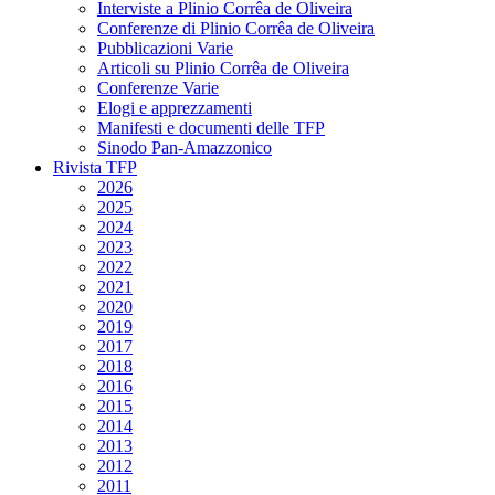
Interviste a Plinio Corrêa de Oliveira
Conferenze di Plinio Corrêa de Oliveira
Pubblicazioni Varie
Articoli su Plinio Corrêa de Oliveira
Conferenze Varie
Elogi e apprezzamenti
Manifesti e documenti delle TFP
Sinodo Pan-Amazzonico
Rivista TFP
2026
2025
2024
2023
2022
2021
2020
2019
2017
2018
2016
2015
2014
2013
2012
2011