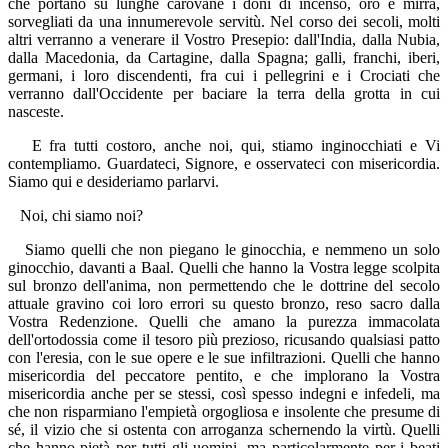
che portano su lunghe carovane i doni di incenso, oro e mirra,
sorvegliati da una innumerevole servitù. Nel corso dei secoli, molti
altri verranno a venerare il Vostro Presepio: dall'India, dalla Nubia,
dalla Macedonia, da Cartagine, dalla Spagna; galli, franchi, iberi,
germani, i loro discendenti, fra cui i pellegrini e i Crociati che
verranno dall'Occidente per baciare la terra della grotta in cui
nasceste.
E fra tutti costoro, anche noi, qui, stiamo inginocchiati e Vi
contempliamo. Guardateci, Signore, e osservateci con misericordia.
Siamo qui e desideriamo parlarvi.
Noi, chi siamo noi?
Siamo quelli che non piegano le ginocchia, e nemmeno un solo
ginocchio, davanti a Baal. Quelli che hanno la Vostra legge scolpita
sul bronzo dell'anima, non permettendo che le dottrine del secolo
attuale gravino coi loro errori su questo bronzo, reso sacro dalla
Vostra Redenzione. Quelli che amano la purezza immacolata
dell'ortodossia come il tesoro più prezioso, ricusando qualsiasi patto
con l'eresia, con le sue opere e le sue infiltrazioni. Quelli che hanno
misericordia del peccatore pentito, e che implorano la Vostra
misericordia anche per se stessi, così spesso indegni e infedeli, ma
che non risparmiano l'empietà orgogliosa e insolente che presume di
sé, il vizio che si ostenta con arroganza schernendo la virtù. Quelli
che hanno pietà per tutti gli uomini, ma particolarmente per i beati