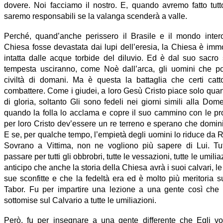
dovere. Noi facciamo il nostro. E, quando avremo fatto tutto
saremo responsabili se la valanga scenderà a valle.
Perché, quand’anche perissero il Brasile e il mondo inter
Chiesa fosse devastata dai lupi dell’eresia, la Chiesa è imm
intatta dalle acque torbide del diluvio. Ed è dal suo sacr
tempesta usciranno, come Noè dall’arca, gli uomini che po
civiltà di domani. Ma è questa la battaglia che certi catt
combattere. Come i giudei, a loro Gesù Cristo piace solo qua
di gloria, soltanto Gli sono fedeli nei giorni simili alla Do
quando la folla lo acclama e copre il suo cammino con le pro
per loro Cristo dev’essere un re terreno e sperano che domini
E se, per qualche tempo, l’empietà degli uomini lo riduce da 
Sovrano a Vittima, non ne vogliono più sapere di Lui. Tut
passare per tutti gli obbrobri, tutte le vessazioni, tutte le umili
anticipo che anche la storia della Chiesa avrà i suoi calvari, le
sue sconfitte e che la fedeltà era ed è molto più meritoria 
Tabor. Fu per impartire una lezione a una gente così che 
sottomise sul Calvario a tutte le umiliazioni.
Però, fu per insegnare a una gente differente che Egli vol