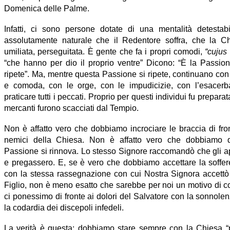
Domenica delle Palme.
Infatti, ci sono persone dotate di una mentalità detestab
assolutamente naturale che il Redentore soffra, che la Ch
umiliata, perseguitata. È gente che fa i propri comodi,
“cujus
“che hanno per dio il proprio ventre” Dicono: “È la Passion
ripete”. Ma, mentre questa Passione si ripete, continuano con 
e comoda, con le orge, con le impudicizie, con l’esacerba
praticare tutti i peccati. Proprio per questi individui fu preparat
mercanti furono scacciati dal Tempio.
Non è affatto vero che dobbiamo incrociare le braccia di fron
nemici della Chiesa. Non è affatto vero che dobbiamo d
Passione si rinnova. Lo stesso Signore raccomandò che gli ap
e pregassero. E, se è vero che dobbiamo accettare la soffe
con la stessa rassegnazione con cui Nostra Signora accettò 
Figlio, non è meno esatto che sarebbe per noi un motivo di 
ci ponessimo di fronte ai dolori del Salvatore con la sonnolenz
la codardia dei discepoli infedeli.
La verità è questa: dobbiamo stare sempre con la Chiesa “