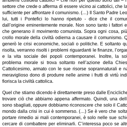
ambienti cosidetti cattolici – che non per questo sono tali –
settore che crede o afferma di essere vicino ai cattolici, che 
sufficiente per affrontare il comunismo. (…) Il Santo Padre Leon
lui, tutti i Pontefici lo hanno ripetuto - dice che il co
dall’origine eminentemente morale. Non sono tanto i fattori e
che generano il movimento comunista. Sopra ogni cosa, più di
crollo morale della civiltà odierna a causare il comunismo. 
generò le crisi economiche, sociali o politiche. E soltanto 
risolta, verranno risolti i problemi riguardanti le finanze, l’org
e la vita sociale dei popoli contemporanei. Inoltre, la s
problema morale si trova soltanto nell’azione della Chies
Cattolicesimo, armato con le sue risorse soprannaturali e na
meraviglioso dono di produrre nelle anime i frutti di virtù in
fiorisca la civiltà cattolica.
Quel che stiamo dicendo è direttamente preso dalle Encicliche
trovare ciò che abbiamo appena affermato. Quindi, una dell
sono sbagliati, oppure dobbiamo riconoscere che solo il Catto
mondo dalla crisi in cui è sommerso. (…) Se è vero che solt
portare rimedio ai mali contemporanei, è solo nelle sue sc
cercare di combattere per eliminarli. C’interessa poco se altr