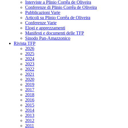
Interviste a Plinio Corrêa de Oliveira
Conferenze di Plinio Corrêa de Oliveira
Pubblicazioni Varie
Articoli su Plinio Corrêa de Oliveira
Conferenze Varie
Elogi e apprezzamenti
Manifesti e documenti delle TFP
Sinodo Pan-Amazzonico
Rivista TFP
2026
2025
2024
2023
2022
2021
2020
2019
2017
2018
2016
2015
2014
2013
2012
2011