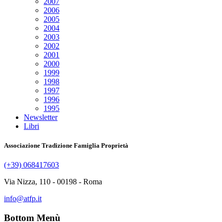
2007
2006
2005
2004
2003
2002
2001
2000
1999
1998
1997
1996
1995
Newsletter
Libri
Associazione Tradizione Famiglia Proprietà
(+39) 068417603
Via Nizza, 110 - 00198 - Roma
info@atfp.it
Bottom Menù