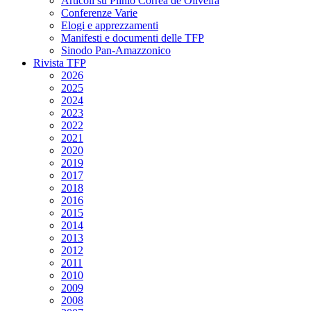
Articoli su Plinio Corrêa de Oliveira
Conferenze Varie
Elogi e apprezzamenti
Manifesti e documenti delle TFP
Sinodo Pan-Amazzonico
Rivista TFP
2026
2025
2024
2023
2022
2021
2020
2019
2017
2018
2016
2015
2014
2013
2012
2011
2010
2009
2008