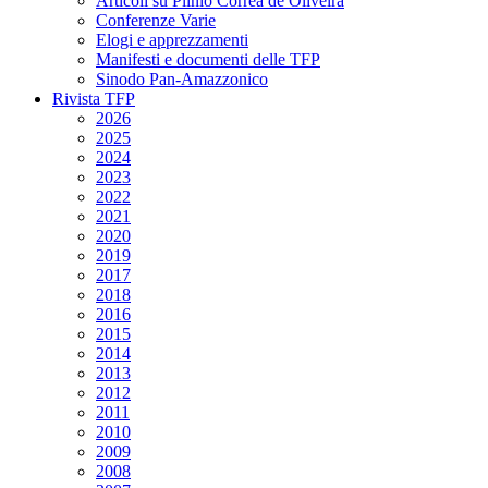
Articoli su Plinio Corrêa de Oliveira
Conferenze Varie
Elogi e apprezzamenti
Manifesti e documenti delle TFP
Sinodo Pan-Amazzonico
Rivista TFP
2026
2025
2024
2023
2022
2021
2020
2019
2017
2018
2016
2015
2014
2013
2012
2011
2010
2009
2008