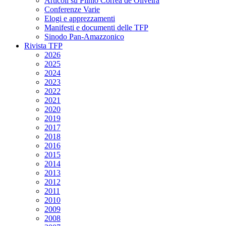
Articoli su Plinio Corrêa de Oliveira
Conferenze Varie
Elogi e apprezzamenti
Manifesti e documenti delle TFP
Sinodo Pan-Amazzonico
Rivista TFP
2026
2025
2024
2023
2022
2021
2020
2019
2017
2018
2016
2015
2014
2013
2012
2011
2010
2009
2008