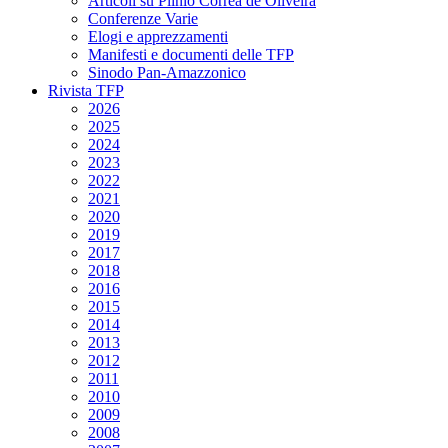
Articoli su Plinio Corrêa de Oliveira
Conferenze Varie
Elogi e apprezzamenti
Manifesti e documenti delle TFP
Sinodo Pan-Amazzonico
Rivista TFP
2026
2025
2024
2023
2022
2021
2020
2019
2017
2018
2016
2015
2014
2013
2012
2011
2010
2009
2008