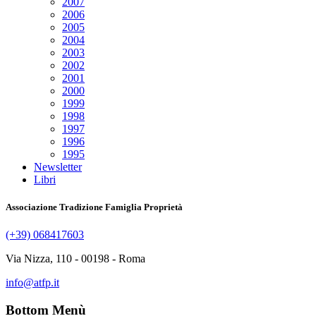
2007
2006
2005
2004
2003
2002
2001
2000
1999
1998
1997
1996
1995
Newsletter
Libri
Associazione Tradizione Famiglia Proprietà
(+39) 068417603
Via Nizza, 110 - 00198 - Roma
info@atfp.it
Bottom Menù