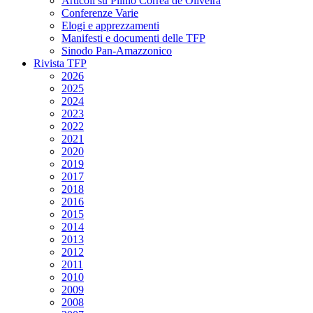
Articoli su Plinio Corrêa de Oliveira
Conferenze Varie
Elogi e apprezzamenti
Manifesti e documenti delle TFP
Sinodo Pan-Amazzonico
Rivista TFP
2026
2025
2024
2023
2022
2021
2020
2019
2017
2018
2016
2015
2014
2013
2012
2011
2010
2009
2008