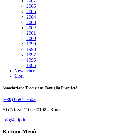
2007
2006
2005
2004
2003
2002
2001
2000
1999
1998
1997
1996
1995
Newsletter
Libri
Associazione Tradizione Famiglia Proprietà
(+39) 068417603
Via Nizza, 110 - 00198 - Roma
info@atfp.it
Bottom Menù