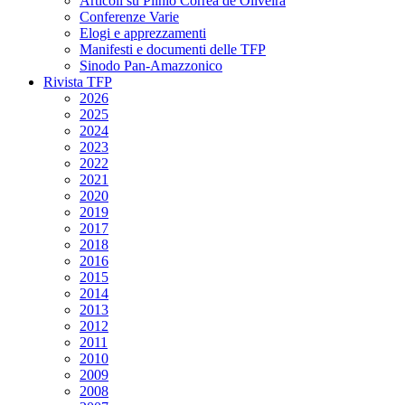
Articoli su Plinio Corrêa de Oliveira
Conferenze Varie
Elogi e apprezzamenti
Manifesti e documenti delle TFP
Sinodo Pan-Amazzonico
Rivista TFP
2026
2025
2024
2023
2022
2021
2020
2019
2017
2018
2016
2015
2014
2013
2012
2011
2010
2009
2008