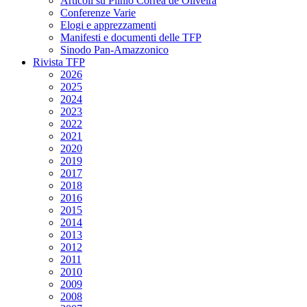
Articoli su Plinio Corrêa de Oliveira
Conferenze Varie
Elogi e apprezzamenti
Manifesti e documenti delle TFP
Sinodo Pan-Amazzonico
Rivista TFP
2026
2025
2024
2023
2022
2021
2020
2019
2017
2018
2016
2015
2014
2013
2012
2011
2010
2009
2008