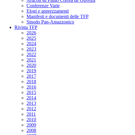
Articoli su Plinio Corrêa de Oliveira
Conferenze Varie
Elogi e apprezzamenti
Manifesti e documenti delle TFP
Sinodo Pan-Amazzonico
Rivista TFP
2026
2025
2024
2023
2022
2021
2020
2019
2017
2018
2016
2015
2014
2013
2012
2011
2010
2009
2008