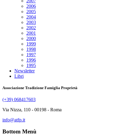
2007
2006
2005
2004
2003
2002
2001
2000
1999
1998
1997
1996
1995
Newsletter
Libri
Associazione Tradizione Famiglia Proprietà
(+39) 068417603
Via Nizza, 110 - 00198 - Roma
info@atfp.it
Bottom Menù