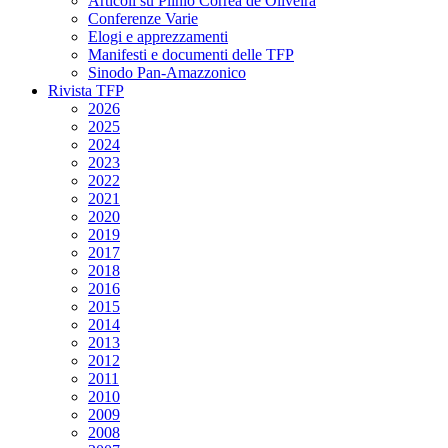
Articoli su Plinio Corrêa de Oliveira
Conferenze Varie
Elogi e apprezzamenti
Manifesti e documenti delle TFP
Sinodo Pan-Amazzonico
Rivista TFP
2026
2025
2024
2023
2022
2021
2020
2019
2017
2018
2016
2015
2014
2013
2012
2011
2010
2009
2008