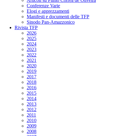
Articoli su Plinio Corrêa de Oliveira
Conferenze Varie
Elogi e apprezzamenti
Manifesti e documenti delle TFP
Sinodo Pan-Amazzonico
Rivista TFP
2026
2025
2024
2023
2022
2021
2020
2019
2017
2018
2016
2015
2014
2013
2012
2011
2010
2009
2008