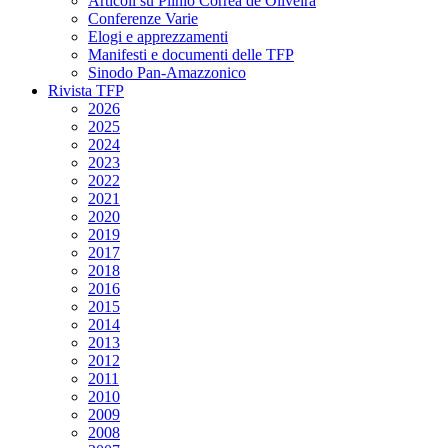
Articoli su Plinio Corrêa de Oliveira
Conferenze Varie
Elogi e apprezzamenti
Manifesti e documenti delle TFP
Sinodo Pan-Amazzonico
Rivista TFP
2026
2025
2024
2023
2022
2021
2020
2019
2017
2018
2016
2015
2014
2013
2012
2011
2010
2009
2008