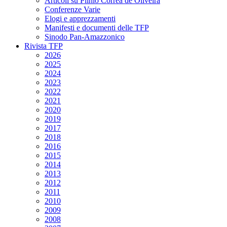
Articoli su Plinio Corrêa de Oliveira
Conferenze Varie
Elogi e apprezzamenti
Manifesti e documenti delle TFP
Sinodo Pan-Amazzonico
Rivista TFP
2026
2025
2024
2023
2022
2021
2020
2019
2017
2018
2016
2015
2014
2013
2012
2011
2010
2009
2008