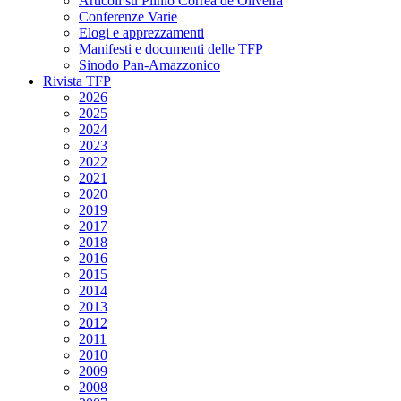
Articoli su Plinio Corrêa de Oliveira
Conferenze Varie
Elogi e apprezzamenti
Manifesti e documenti delle TFP
Sinodo Pan-Amazzonico
Rivista TFP
2026
2025
2024
2023
2022
2021
2020
2019
2017
2018
2016
2015
2014
2013
2012
2011
2010
2009
2008