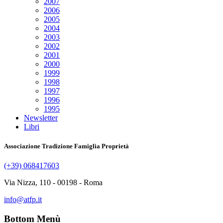
2007
2006
2005
2004
2003
2002
2001
2000
1999
1998
1997
1996
1995
Newsletter
Libri
Associazione Tradizione Famiglia Proprietà
(+39) 068417603
Via Nizza, 110 - 00198 - Roma
info@atfp.it
Bottom Menù