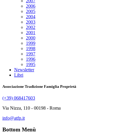
2007
2006
2005
2004
2003
2002
2001
2000
1999
1998
1997
1996
1995
Newsletter
Libri
Associazione Tradizione Famiglia Proprietà
(+39) 068417603
Via Nizza, 110 - 00198 - Roma
info@atfp.it
Bottom Menù