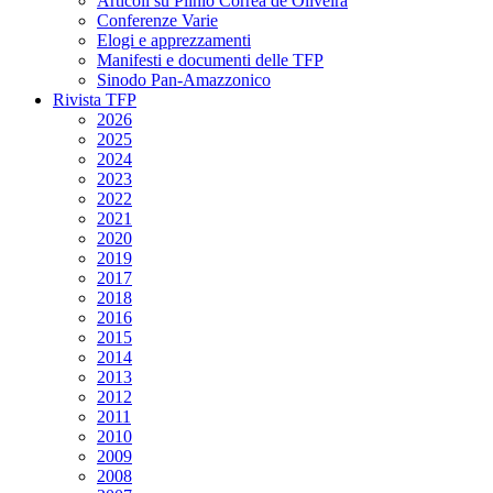
Articoli su Plinio Corrêa de Oliveira
Conferenze Varie
Elogi e apprezzamenti
Manifesti e documenti delle TFP
Sinodo Pan-Amazzonico
Rivista TFP
2026
2025
2024
2023
2022
2021
2020
2019
2017
2018
2016
2015
2014
2013
2012
2011
2010
2009
2008