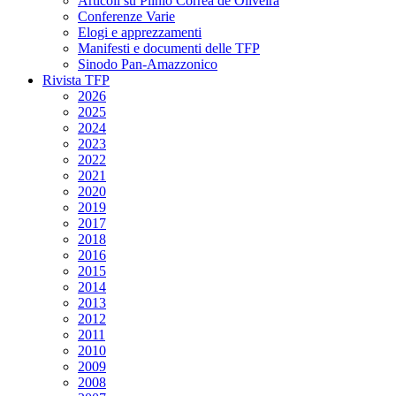
Articoli su Plinio Corrêa de Oliveira
Conferenze Varie
Elogi e apprezzamenti
Manifesti e documenti delle TFP
Sinodo Pan-Amazzonico
Rivista TFP
2026
2025
2024
2023
2022
2021
2020
2019
2017
2018
2016
2015
2014
2013
2012
2011
2010
2009
2008