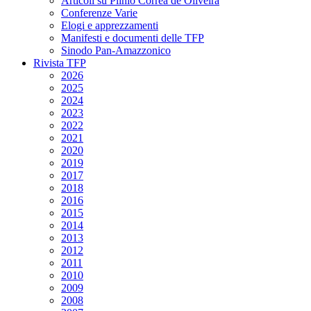
Articoli su Plinio Corrêa de Oliveira
Conferenze Varie
Elogi e apprezzamenti
Manifesti e documenti delle TFP
Sinodo Pan-Amazzonico
Rivista TFP
2026
2025
2024
2023
2022
2021
2020
2019
2017
2018
2016
2015
2014
2013
2012
2011
2010
2009
2008