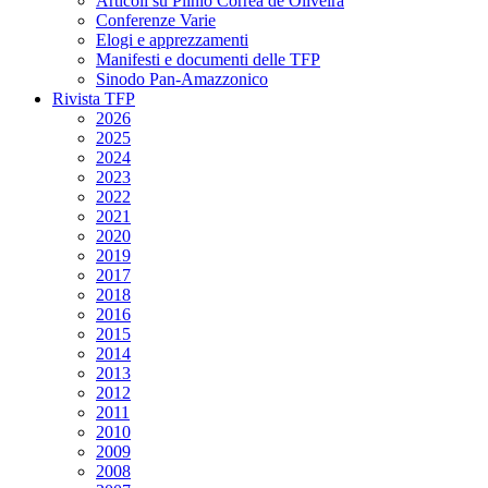
Articoli su Plinio Corrêa de Oliveira
Conferenze Varie
Elogi e apprezzamenti
Manifesti e documenti delle TFP
Sinodo Pan-Amazzonico
Rivista TFP
2026
2025
2024
2023
2022
2021
2020
2019
2017
2018
2016
2015
2014
2013
2012
2011
2010
2009
2008