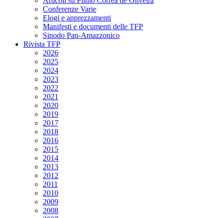
Articoli su Plinio Corrêa de Oliveira
Conferenze Varie
Elogi e apprezzamenti
Manifesti e documenti delle TFP
Sinodo Pan-Amazzonico
Rivista TFP
2026
2025
2024
2023
2022
2021
2020
2019
2017
2018
2016
2015
2014
2013
2012
2011
2010
2009
2008