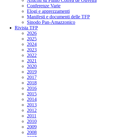
Articoli su Plinio Corrêa de Oliveira
Conferenze Varie
Elogi e apprezzamenti
Manifesti e documenti delle TFP
Sinodo Pan-Amazzonico
Rivista TFP
2026
2025
2024
2023
2022
2021
2020
2019
2017
2018
2016
2015
2014
2013
2012
2011
2010
2009
2008