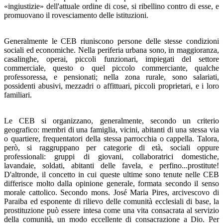
«ingiustizie» dell'attuale ordine di cose, si ribellino contro di esse, e
promuovano il rovesciamento delle istitu­zioni.
Generalmente le CEB riuniscono persone delle stesse condizioni
sociali ed economiche. Nella periferia urbana so­no, in maggioranza,
casalinghe, operai, piccoli funzionari, impiegati del settore
commerciale, questo o quel piccolo commerciante, qualche
professoressa, e pensionati; nella zo­na rurale, sono salariati,
possidenti abusivi, mezzadri o affit­tuari, piccoli proprietari, e i loro
familiari.
Le CEB si organizzano, generalmente, secondo un criterio
geografico: membri di una famiglia, vicini, abitanti di una stessa via
o quartiere, frequentatori della stessa parrocchia o cappella. Talora,
però, si raggruppano per categorie di età, sociali oppure
professionali: gruppi di giovani, collaboratri­ci domestiche,
lavandaie, soldati, abitanti delle favela, e per­fino...prostitute!
D'altronde, il concetto in cui queste ultime sono tenute nelle CEB
differisce molto dalla opinione gene­rale, formata secondo il senso
morale cattolico. Secondo mons. José Maria Pires, arcivescovo di
Paraiba ed esponente di rilievo delle comunità ecclesiali di base, la
prostituzione può essere intesa come una vita consacrata al servizio
della comunità, un modo eccellente di consacrazione a Dio. Per