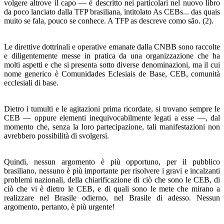
volgere altrove il capo — è descritto nei particola­ri nel nuovo libro
da poco lanciato dalla TFP brasiliana, intitolato As CEBs... das quais
muito se fala, pouco se conhe­ce. A TFP as descreve como são. (2).
Le direttive dottrinali e operative emanate dalla CNBB sono raccolte
e diligentemente messe in pratica da una orga­nizzazione che ha
molti aspetti e che si presenta sotto diver­se denominazioni, ma il cui
nome generico è Comunidades Eclesiais de Base, CEB, comunità
ecclesiali di base.
Dietro i tumulti e le agitazioni prima ricordate, si trovano sempre le
CEB — oppure elementi inequivocabilmente le­gati a esse —, dal
momento che, senza la loro partecipazio­ne, tali manifestazioni non
avrebbero possibilità di svolger­si.
Quindi, nessun argomento è più opportuno, per il pubbli­co
brasiliano, nessuno è più importante per risolvere i gravi e incalzanti
problemi nazionali, della chiarificazione di ciò che sono le CEB, di
ciò che vi è dietro le CEB, e di quali sono le mete che mirano a
realizzare nel Brasile odierno, nel Brasile di adesso. Nessun
argomento, pertanto, è più urgen­te!