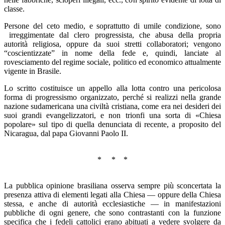
classe.
Persone del ceto medio, e soprattutto di umile condizione, sono
irreggimentate dal clero progressista, che abusa della propria
autorità religiosa, oppure da suoi stretti collaboratori; vengono
“coscientizzate” in nome della fede e, quindi, lanciate al
rovesciamento del regime sociale, politico ed economico attualmente
vigente in Brasile.
Lo scritto costituisce un appello alla lotta contro una pericolosa
forma di progressismo organizzato, perché si realizzi nella grande
nazione sudamericana una civiltà cristiana, come era nei desideri dei
suoi grandi evangelizzatori, e non trionfi una sorta di «Chiesa
popolare» sul tipo di quella denunciata di recente, a proposito del
Nicaragua, dal papa Giovanni Paolo II.
* * *
La pubblica opinione brasiliana osserva sempre più sconcertata la
presenza attiva di elementi legati alla Chiesa — oppure della Chiesa
stessa, e anche di auto­rità ecclesiastiche — in manifestazioni
pubbliche di ogni ge­nere, che sono contrastanti con la funzione
specifica che i fedeli cattolici erano abituati a vedere svolgere da