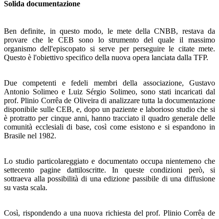
Solida documentazione
Ben definite, in questo modo, le mete della CNBB, resta­va da
provare che le CEB sono lo strumento del quale il massimo
organismo dell'episcopato si serve per perseguire le citate mete.
Questo è l'obiettivo specifico della nuova opera lanciata dalla TFP.
Due competenti e fedeli membri della associazione, Gu­stavo
Antonio Solimeo e Luiz Sérgio Solimeo, sono stati incaricati dal
prof. Plinio Corrêa de Oliveira di analizzare tutta la documentazione
disponibile sulle CEB, e, dopo un paziente e laborioso studio che si
è protratto per cinque an­ni, hanno tracciato il quadro generale delle
comunità eccle­siali di base, così come esistono e si espandono in
Brasile nel 1982.
Lo studio particolareggiato e documentato occupa niente­meno che
settecento pagine dattiloscritte. In queste condi­zioni però, si
sottraeva alla possibilità di una edizione passi­bile di una diffusione
su vasta scala.
Così, rispondendo a una nuova richiesta del prof. Plinio Corrêa de