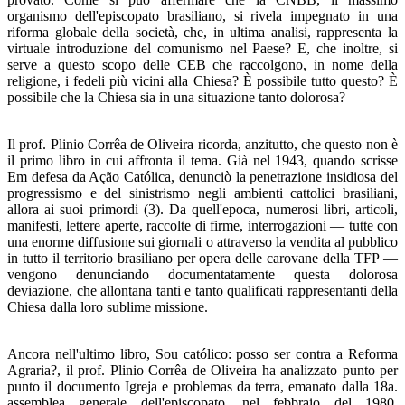
organismo dell'episcopato brasiliano, si rivela impe­gnato in una
riforma globale della società, che, in ultima analisi, rappresenta la
virtuale introduzione del comunismo nel Paese? E, che inoltre, si
serve a questo scopo delle CEB che raccolgono, in nome della
religione, i fedeli più vicini alla Chiesa? È possibile tutto questo? È
possibile che la Chiesa sia in una situazione tanto dolorosa?
Il prof. Plinio Corrêa de Oliveira ricorda, anzitutto, che questo non è
il primo libro in cui affronta il tema. Già nel 1943, quando scrisse
Em defesa da Ação Católica, denunciò la penetrazione insidiosa del
progressismo e del sinistrismo negli ambienti cattolici brasiliani,
allora ai suoi primordi (3). Da quell'epoca, numerosi libri, articoli,
manifesti, lettere aperte, raccolte di firme, interrogazioni — tutte con
una enorme diffusione sui giornali o attraverso la vendita al pubblico
in tutto il territorio brasiliano per opera delle caro­vane della TFP —
vengono denunciando documentatamen­te questa dolorosa
deviazione, che allontana tanti e tanto qualificati rappresentanti della
Chiesa dalla loro sublime missione.
Ancora nell'ultimo libro, Sou católico: posso ser contra a Reforma
Agraria?, il prof. Plinio Corrêa de Oliveira ha ana­lizzato punto per
punto il documento Igreja e problemas da terra, emanato dalla 18a.
assemblea generale dell'episcopato, nel febbraio del 1980,