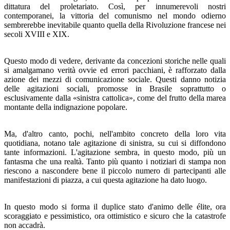
dittatura del proletariato. Così, per innu­merevoli nostri
contemporanei, la vittoria del comunismo nel mondo odierno
sembrerebbe inevitabile quanto quella della Rivoluzione francese nei
secoli XVIII e XIX.
Questo modo di vedere, derivante da concezioni storiche nelle quali
si amalgamano verità ovvie ed errori pacchiani, è rafforzato dalla
azione dei mezzi di comunicazione sociale. Questi danno notizia
delle agitazioni sociali, promosse in Brasile soprattutto o
esclusivamente dalla «sinistra cattoli­ca», come del frutto della marea
montante della indignazio­ne popolare.
Ma, d'altro canto, pochi, nell'ambito concreto della loro vita
quotidiana, notano tale agitazione di sinistra, su cui si diffondono
tante informazioni. L'agitazione sembra, in que­sto modo, più un
fantasma che una realtà. Tanto più quanto i notiziari di stampa non
riescono a nascondere bene il pic­colo numero di partecipanti alle
manifestazioni di piazza, a cui questa agitazione ha dato luogo.
In questo modo si forma il duplice stato d'animo delle élite, ora
scoraggiato e pessimistico, ora ottimistico e sicuro che la catastrofe
non accadrà.