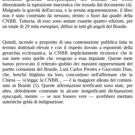
dimostrando la ispirazione marxistica che trasuda dal documento (4).
Malgrado la gravità dell'ac­cusa, e la serrata argomentazione, il libro
non è stato conte­stato da nessuno, dentro o fuori dai quadri della
CNBB. Tuttavia, di esso sono andate esaurite quattro edizioni, per
un totale di 29 mila esemplari, diffusi in tutti gli angoli del Brasile.
Quindi, tacendo a proposito di una contestazione pubbli­ca fatta in
termini dottrinali elevati e con il rispetto dovuto a esponenti della
gerarchia ecclesiastica, la CNBB implicita­mente riconosce che le
sue mete sono quelle che vengono a essa imputate. Queste mete
hanno provocato il reiterato giu­bilo dei massimi rappresentanti del
partito comunista del Brasile, Luiz Carlos Prestes e Giocondo Dias,
che, benché litighino tra loro, concordano nell'affermare che la
Chiesa — si legga: la CNBB... — è la maggiore alleata del comuni­
smo in Brasile (5). Queste affermazioni terrificanti sono sta­te, per
altro, debolmente contestate in alcune insignificanti dichiarazioni
episcopali, mentre — se non fossero vere — avrebbero meritato
autentiche grida di indignazione.