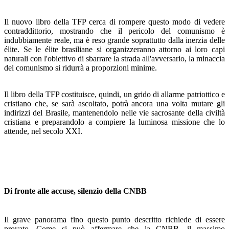
Il nuovo libro della TFP cerca di rompere questo modo di vedere
contraddittorio, mostrando che il pericolo del comu­nismo è
indubbiamente reale, ma è reso grande soprattutto dalla inerzia delle
élite. Se le élite brasiliane si organizzeran­no attorno ai loro capi
naturali con l'obiettivo di sbarrare la strada all'avversario, la minaccia
del comunismo si ridurrà a proporzioni minime.
Il libro della TFP costituisce, quindi, un grido di allarme patriottico e
cristiano che, se sarà ascoltato, potrà ancora una volta mutare gli
indirizzi del Brasile, mantenendolo nel­le vie sacrosante della civiltà
cristiana e preparandolo a compiere la luminosa missione che lo
attende, nel secolo XXI.
Di fronte alle accuse, silenzio della CNBB
Il grave panorama fino questo punto descritto richiede di essere
provato. Come si può affermare che la CNBB, il mas­simo