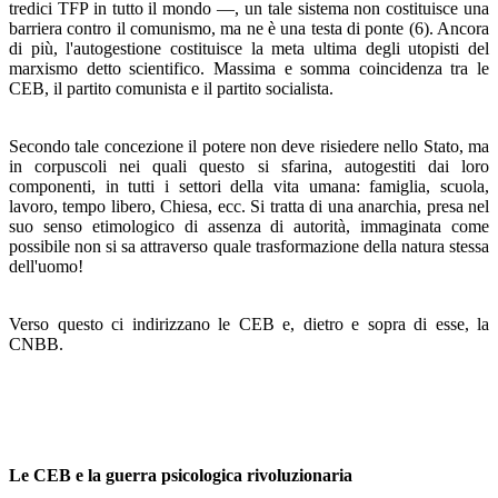
tredici TFP in tutto il mondo —, un tale sistema non costituisce una
barriera contro il comunismo, ma ne è una testa di ponte (6). Ancora
di più, l'autogestione costitui­sce la meta ultima degli utopisti del
marxismo detto scienti­fico. Massima e somma coincidenza tra le
CEB, il partito comunista e il partito socialista.
Secondo tale concezione il potere non deve risiedere nello Stato, ma
in corpuscoli nei quali questo si sfarina, autogesti­ti dai loro
componenti, in tutti i settori della vita umana: famiglia, scuola,
lavoro, tempo libero, Chiesa, ecc. Si tratta di una anarchia, presa nel
suo senso etimologico di assenza di autorità, immaginata come
possibile non si sa attraverso quale trasformazione della natura stessa
dell'uomo!
Verso questo ci indirizzano le CEB e, dietro e sopra di esse, la
CNBB.
Le CEB e la guerra psicologica rivoluzionaria