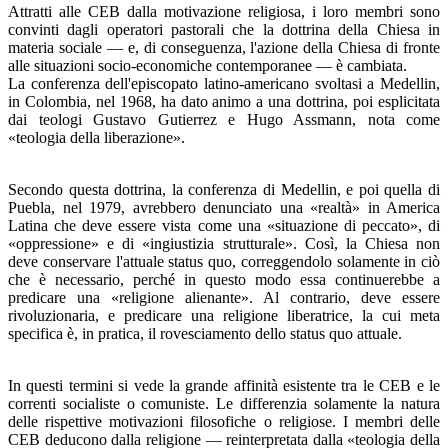
Attratti alle CEB dalla motivazione religiosa, i loro mem­bri sono
convinti dagli operatori pastorali che la dottrina della Chiesa in
materia sociale — e, di conseguenza, l'azione della Chiesa di fronte
alle situazioni socio-economiche con­temporanee — è cambiata.
La conferenza dell'episcopato latino-americano svoltasi a Medellin,
in Colombia, nel 1968, ha dato animo a una dot­trina, poi esplicitata
dai teologi Gustavo Gutierrez e Hugo Assmann, nota come
«teologia della liberazione».
Secondo questa dottrina, la conferenza di Medellin, e poi quella di
Puebla, nel 1979, avrebbero denunciato una «real­tà» in America
Latina che deve essere vista come una «si­tuazione di peccato», di
«oppressione» e di «ingiustizia strutturale». Così, la Chiesa non
deve conservare l'attuale status quo, correggendolo solamente in ciò
che è necessario, perché in questo modo essa continuerebbe a
predicare una «religione alienante». Al contrario, deve essere
rivoluziona­ria, e predicare una religione liberatrice, la cui meta
specifi­ca è, in pratica, il rovesciamento dello status quo attuale.
In questi termini si vede la grande affinità esistente tra le CEB e le
correnti socialiste o comuniste. Le differenzia sola­mente la natura
delle rispettive motivazioni filosofiche o re­ligiose. I membri delle
CEB deducono dalla religione — reinterpretata dalla «teologia della