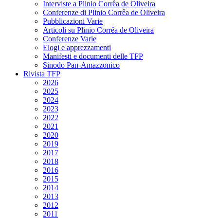
Interviste a Plinio Corrêa de Oliveira
Conferenze di Plinio Corrêa de Oliveira
Pubblicazioni Varie
Articoli su Plinio Corrêa de Oliveira
Conferenze Varie
Elogi e apprezzamenti
Manifesti e documenti delle TFP
Sinodo Pan-Amazzonico
Rivista TFP
2026
2025
2024
2023
2022
2021
2020
2019
2017
2018
2016
2015
2014
2013
2012
2011