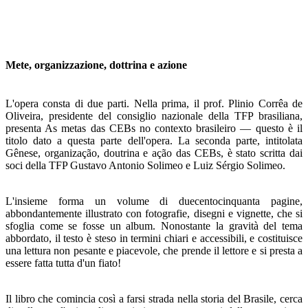
Mete, organizz
azione, dottrina e azione
L'opera consta di due parti. Nella prima, il prof. Plinio Corrêa de
Oliveira, presidente del consiglio nazionale della TFP brasiliana,
presenta As metas das CEBs no contexto brasileiro — questo è il
titolo dato a questa parte dell'opera. La seconda parte, intitolata
Gênese, organização, doutrina e ação das CEBs, è stato scritta dai
soci della TFP Gustavo Antonio Solimeo e Luiz Sérgio Solimeo.
L'insieme forma un volume di duecentocinquanta pagine,
abbondantemente illustrato con fotografie, disegni e vignet­te, che si
sfoglia come se fosse un album. Nonostante la gravità del tema
abbordato, il testo è steso in termini chiari e accessibili, e costituisce
una lettura non pesante e piacevo­le, che prende il lettore e si presta a
essere fatta tutta d'un fiato!
Il libro che comincia così a farsi strada nella storia del Brasile, cerca