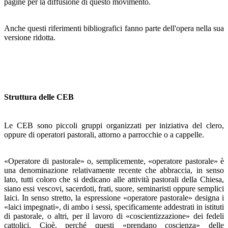
pagine per la diffusione di questo movimento.
Anche questi riferimenti bibliografici fanno parte del­l'opera nella sua
versione ridotta.
Struttura delle CEB
Le CEB sono piccoli gruppi organizzati per iniziativa del clero,
oppure di operatori pastorali, attorno a parrocchie o a cappelle.
«Operatore di pastorale» o, semplicemente, «operatore pastorale» è
una denominazione relativamente recente che abbraccia, in senso
lato, tutti coloro che si dedicano alle attività pastorali della Chiesa,
siano essi vescovi, sacerdoti, frati, suore, seminaristi oppure semplici
laici. In senso stret­to, la espressione «operatore pastorale» designa i
«laici im­pegnati», di ambo i sessi, specificamente addestrati in istitu­ti
di pastorale, o altri, per il lavoro di «coscientizzazione» dei fedeli
cattolici. Cioè, perché questi «prendano coscienza» delle