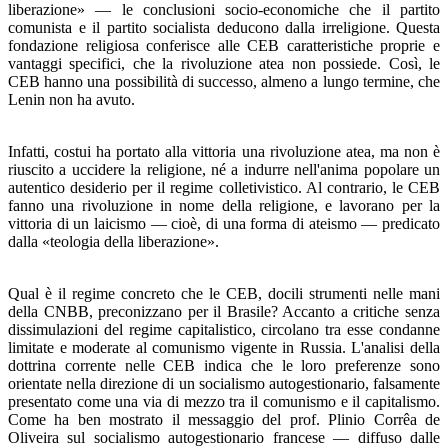
liberazione» — le con­clusioni socio-economiche che il partito
comunista e il parti­to socialista deducono dalla irreligione. Questa
fondazione religiosa conferisce alle CEB caratteristiche proprie e
van­taggi specifici, che la rivoluzione atea non possiede. Così, le
CEB hanno una possibilità di successo, almeno a lungo ter­mine, che
Lenin non ha avuto.
Infatti, costui ha portato alla vittoria una rivoluzione atea, ma non è
riuscito a uccidere la religione, né a indurre nel­l'anima popolare un
autentico desiderio per il regime colle­tivistico. Al contrario, le CEB
fanno una rivoluzione in no­me della religione, e lavorano per la
vittoria di un laicismo — cioè, di una forma di ateismo — predicato
dalla «teologia della liberazione».
Qual è il regime concreto che le CEB, docili strumenti nelle mani
della CNBB, preconizzano per il Brasile? Accan­to a critiche senza
dissimulazioni del regime capitalistico, circolano tra esse condanne
limitate e moderate al comuni­smo vigente in Russia. L'analisi della
dottrina corrente nelle CEB indica che le loro preferenze sono
orientate nella dire­zione di un socialismo autogestionario, falsamente
presenta­to come una via di mezzo tra il comunismo e il capitalismo.
Come ha ben mostrato il messaggio del prof. Plinio Corrêa de
Oliveira sul socialismo autogestionario francese — diffu­so dalle