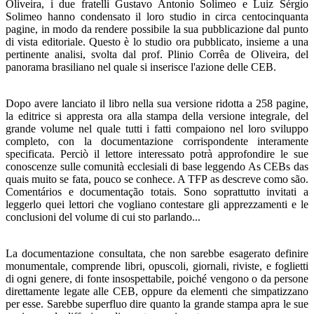
Oliveira, i due fratelli Gustavo Antonio Solimeo e Luiz Sérgio
Solimeo hanno condensato il loro studio in circa centocinquanta
pagine, in modo da rendere possibile la sua pubblicazione dal punto
di vista editoriale. Questo è lo studio ora pubblicato, insieme a una
pertinente analisi, svolta dal prof. Plinio Corrêa de Oliveira, del
panorama brasiliano nel quale si inserisce l'azione delle CEB.
Dopo avere lanciato il libro nella sua versione ridotta a 258 pagine,
la editrice si appresta ora alla stampa della ver­sione integrale, del
grande volume nel quale tutti i fatti compaiono nel loro sviluppo
completo, con la documentazione corrispondente interamente
specificata. Perciò il letto­re interessato potrà approfondire le sue
conoscenze sulle co­munità ecclesiali di base leggendo As CEBs das
quais muito se fata, pouco se conhece. A TFP as descreve como são.
Comentários e documentação totais. Sono soprattutto invitati a
leggerlo quei lettori che vogliano contestare gli apprezza­menti e le
conclusioni del volume di cui sto parlando...
La documentazione consultata, che non sarebbe esagera­to definire
monumentale, comprende libri, opuscoli, giorna­li, riviste, e foglietti
di ogni genere, di fonte insospettabile, poiché vengono o da persone
direttamente legate alle CEB, oppure da elementi che simpatizzano
per esse. Sarebbe su­perfluo dire quanto la grande stampa apra le sue