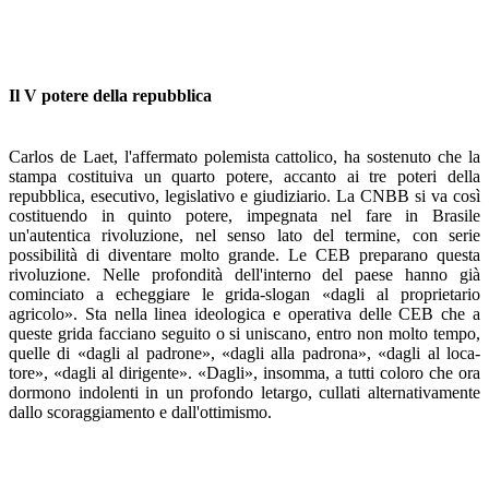
Il V potere della repubblica
Carlos de Laet, l'affermato polemista cattolico, ha soste­nuto che la
stampa costituiva un quarto potere, accanto ai tre poteri della
repubblica, esecutivo, legislativo e giudizia­rio. La CNBB si va così
costituendo in quinto potere, impe­gnata nel fare in Brasile
un'autentica rivoluzione, nel senso lato del termine, con serie
possibilità di diventare molto grande. Le CEB preparano questa
rivoluzione. Nelle pro­fondità dell'interno del paese hanno già
cominciato a echeg­giare le grida-slogan «dagli al proprietario
agricolo». Sta nel­la linea ideologica e operativa delle CEB che a
queste grida facciano seguito o si uniscano, entro non molto tempo,
quel­le di «dagli al padrone», «dagli alla padrona», «dagli al loca­
tore», «dagli al dirigente». «Dagli», insomma, a tutti coloro che ora
dormono indolenti in un profondo letargo, cullati alternativamente
dallo scoraggiamento e dall'ottimismo.