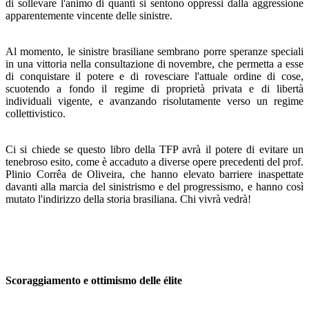
di sollevare l'animo di quanti si sentono op­pressi dalla aggressione
apparentemente vincente delle sini­stre.
Al momento, le sinistre brasiliane sembrano porre spe­ranze speciali
in una vittoria nella consultazione di novem­bre, che permetta a esse
di conquistare il potere e di rove­sciare l'attuale ordine di cose,
scuotendo a fondo il regime di proprietà privata e di libertà
individuali vigente, e avanzan­do risolutamente verso un regime
collettivistico.
Ci si chiede se questo libro della TFP avrà il potere di evitare un
tenebroso esito, come è accaduto a diverse opere precedenti del prof.
Plinio Corrêa de Oliveira, che hanno elevato barriere inaspettate
davanti alla marcia del sinistri­smo e del progressismo, e hanno così
mutato l'indirizzo del­la storia brasiliana. Chi vivrà vedrà!
Scoraggiamento e ottimismo delle élite