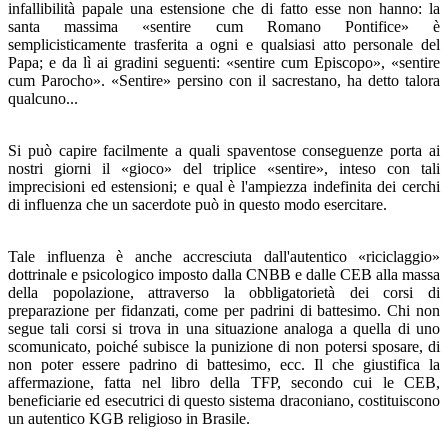
infallibilità papale una estensione che di fatto esse non hanno: la
santa massima «sentire cum Romano Pontifice» è
semplicisticamente trasferita a ogni e qualsiasi atto personale del
Papa; e da lì ai gradini seguenti: «sentire cum Episcopo», «sentire
cum Parocho». «Sentire» persino con il sacrestano, ha detto talora
qualcuno...
Si può capire facilmente a quali spaventose conseguenze porta ai
nostri giorni il «gioco» del triplice «sentire», inteso con tali
imprecisioni ed estensioni; e qual è l'ampiezza in­definita dei cerchi
di influenza che un sacerdote può in que­sto modo esercitare.
Tale influenza è anche accresciuta dall'autentico «rici­claggio»
dottrinale e psicologico imposto dalla CNBB e dal­le CEB alla massa
della popolazione, attraverso la obbliga­torietà dei corsi di
preparazione per fidanzati, come per pa­drini di battesimo. Chi non
segue tali corsi si trova in una situazione analoga a quella di uno
scomunicato, poiché su­bisce la punizione di non potersi sposare, di
non poter essere padrino di battesimo, ecc. Il che giustifica la
affermazione, fatta nel libro della TFP, secondo cui le CEB,
beneficiarie ed esecutrici di questo sistema draconiano, costituiscono
un autentico KGB religioso in Brasile.