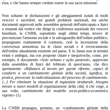
essa, e che hanno sempre creduto essere la sua sacra missione.
Non soltanto le dichiarazioni e gli atteggiamenti isolati di molti
vescovi e sacerdoti, sui grandi problemi nazionali, ma anche
documenti approvati nelle assemblee generali del­l'episcopato a Itaici
o emanati dal vertice che dirige la con­ferenza nazionale dei vescovi
brasiliani, la CNBB, soprattut­to negli ultimi tempi, invece di
preconizzare l'armonia socia­le e la salvaguardia dell'ordine pubblico,
propugnano esat­tamente il contrario, cioè la lacerazione della
convivenza armoniosa tra le classi sociali e il rovesciamento
dell'ordine attualmente esistente nel paese. E lo fanno non in termini
velati e ambigui, ma con proposte chiare e inequivoche, co­me, per
esempio, il documento «
Solo urbano e ação pastoral»
, approvato
dalla assemblea di Itaici del febbraio di quest'an­no, che dice
apertamente:
«Rifiutarsi al lavoro per queste riforme, capaci di
condurre a un cambiamento globale della società, significa, in
pratica, provocare la radicalizzazione del processo di cambiamento.
[...] Per eliminare la situazione di ingiustizia strutturale, bisogna
mirare a nuovi modelli di orga­nizzazione della città, il che esige, a
sua volta, cambiamento del modello socio-politico-economico
vigente»
(1).
La CNBB propugna, pertanto, un «cambiamento globale della