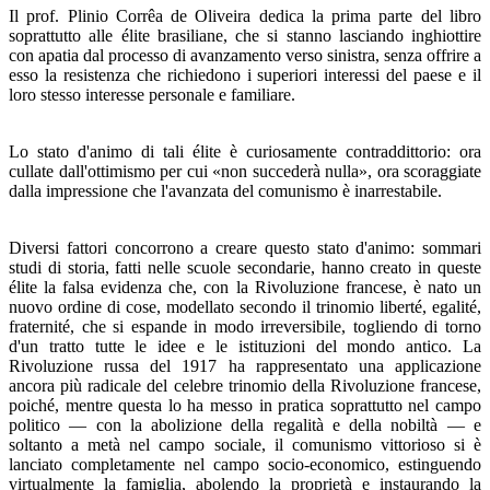
Il prof. Plinio Corrêa de Oliveira dedica la prima parte del libro
soprattutto alle élite brasiliane, che si stanno la­sciando inghiottire
con apatia dal processo di avanzamento verso sinistra, senza offrire a
esso la resistenza che richiedo­no i superiori interessi del paese e il
loro stesso interesse personale e familiare.
Lo stato d'animo di tali élite è curiosamente contradditto­rio: ora
cullate dall'ottimismo per cui «non succederà nul­la», ora scoraggiate
dalla impressione che l'avanzata del co­munismo è inarrestabile.
Diversi fattori concorrono a creare questo stato d'animo: sommari
studi di storia, fatti nelle scuole secondarie, hanno creato in queste
élite la falsa evidenza che, con la Rivoluzio­ne francese, è nato un
nuovo ordine di cose, modellato se­condo il trinomio liberté, egalité,
fraternité, che si espande in modo irreversibile, togliendo di torno
d'un tratto tutte le idee e le istituzioni del mondo antico. La
Rivoluzione russa del 1917 ha rappresentato una applicazione
ancora più radi­cale del celebre trinomio della Rivoluzione francese,
poiché, mentre questa lo ha messo in pratica soprattutto nel campo
politico — con la abolizione della regalità e della nobiltà — e
soltanto a metà nel campo sociale, il comunismo vittorioso si è
lanciato completamente nel campo socio-economico, estinguendo
virtualmente la famiglia, abolendo la proprietà e instaurando la