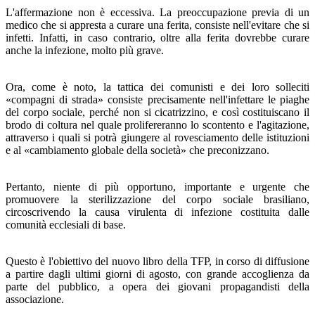
L'affermazione non è eccessiva. La preoccupazione pre­via di un
medico che si appresta a curare una ferita, consiste nell'evitare che si
infetti. Infatti, in caso contrario, oltre alla ferita dovrebbe curare
anche la infezione, molto più grave.
Ora, come è noto, la tattica dei comunisti e dei loro solle­citi
«compagni di strada» consiste precisamente nell'infetta­re le piaghe
del corpo sociale, perché non si cicatrizzino, e così costituiscano il
brodo di coltura nel quale prolifereran­no lo scontento e l'agitazione,
attraverso i quali si potrà giungere al rovesciamento delle istituzioni
e al «cambiamen­to globale della società» che preconizzano.
Pertanto, niente di più opportuno, importante e urgente che
promuovere la sterilizzazione del corpo sociale brasilia­no,
circoscrivendo la causa virulenta di infezione costituita dalle
comunità ecclesiali di base.
Questo è l'obiettivo del nuovo libro della TFP, in corso di diffusione
a partire dagli ultimi giorni di agosto, con grande accoglienza da
parte del pubblico, a opera dei giovani pro­pagandisti della
associazione.