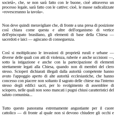
società», che, se non sarà fatto con le buone, cioè attra­verso un
processo legale, sarà fatto con le cattive; cioè, le masse radicalizzate
«rovesceranno la tavola».
Non deve quindi meravigliare che, di fronte a una presa di posizione
così chiara come questa e altre dell'organismo di vertice
dell'episcopato brasiliano, gli elementi di base del­la Chiesa —
sacerdoti e laici — agiscano di conseguenza.
Così si moltiplicano le invasioni di proprietà rurali e ur­bane —
diverse delle quali con atti di violenza, ruberie e anche uccisioni —,
sotto la istigazione e anche con la parte­cipazione di elementi
strettamente legati alla Chiesa, quan­do non di membri del clero
stesso. Scioperi dichiarati illegali dalla autorità competente hanno
avuto l'appoggio aperto di alte autorità ecclesiastiche, che hanno
concesso con piacere non soltanto il sagrato delle chiese ma l'interno
stesso degli edifici sacri, per lo svolgimento di assemblee di
sciopero, nelle quali non sono mancati i pugni chiusi caratteristici del
saluto comunista...
Tutto questo panorama estremamente angustiante per il cuore
cattolico — di fronte al quale non si devono chiudere gli occhi e