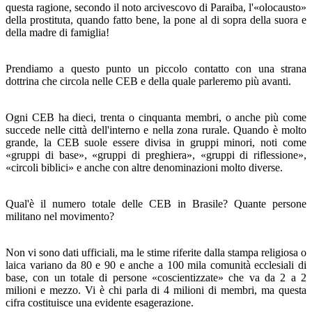
questa ragione, secondo il noto arcivescovo di Paraiba, l'«olocausto»
della prostituta, quando fatto bene, la pone al di sopra della suora e
della madre di famiglia!
Prendiamo a questo punto un piccolo contatto con una strana
dottrina che circola nelle CEB e della quale parlere­mo più avanti.
Ogni CEB ha dieci, trenta o cinquanta membri, o anche più come
succede nelle città dell'interno e nella zona rurale. Quando è molto
grande, la CEB suole essere divisa in grup­pi minori, noti come
«gruppi di base», «gruppi di preghie­ra», «gruppi di riflessione»,
«circoli biblici» e anche con al­tre denominazioni molto diverse.
Qual'è il numero totale delle CEB in Brasile? Quante per­sone
militano nel movimento?
Non vi sono dati ufficiali, ma le stime riferite dalla stam­pa religiosa o
laica variano da 80 e 90 e anche a 100 mila comunità ecclesiali di
base, con un totale di persone «co­scientizzate» che va da 2 a 2
milioni e mezzo. Vi è chi parla di 4 milioni di membri, ma questa
cifra costituisce una evidente esagerazione.