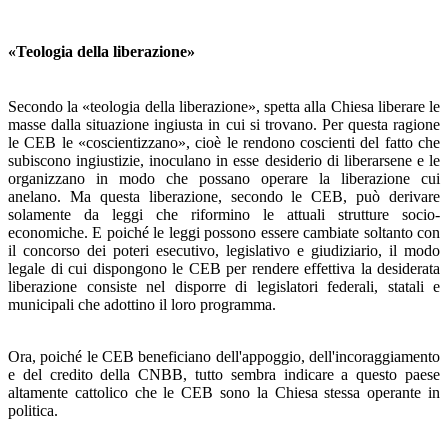
«Teologia della liberazione»
Secondo la «teologia della liberazione», spetta alla Chiesa liberare le
masse dalla situazione ingiusta in cui si trovano. Per questa ragione
le CEB le «coscientizzano», cioè le ren­dono coscienti del fatto che
subiscono ingiustizie, inoculano in esse desiderio di liberarsene e le
organizzano in modo che possano operare la liberazione cui
anelano. Ma questa libe­razione, secondo le CEB, può derivare
solamente da leggi che riformino le attuali strutture socio-
economiche. E poi­ché le leggi possono essere cambiate soltanto con
il concorso dei poteri esecutivo, legislativo e giudiziario, il modo
legale di cui dispongono le CEB per rendere effettiva la desiderata
liberazione consiste nel disporre di legislatori federali, sta­tali e
municipali che adottino il loro programma.
Ora, poiché le CEB beneficiano dell'appoggio, dell'inco­raggiamento
e del credito della CNBB, tutto sembra indica­re a questo paese
altamente cattolico che le CEB sono la Chiesa stessa operante in
politica.