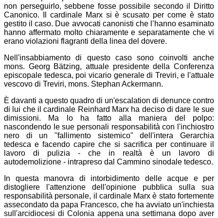
non perseguirlo, sebbene fosse possibile secondo il Diritto
Canonico. Il cardinale Marx si è scusato per come è stato
gestito il caso. Due avvocati canonisti che l’hanno esaminato
hanno affermato molto chiaramente e separatamente che vi
erano violazioni flagranti della linea del dovere.
Nell'insabbiamento di questo caso sono coinvolti anche
mons. Georg Bätzing, attuale presidente della Conferenza
episcopale tedesca, poi vicario generale di Treviri, e l'attuale
vescovo di Treviri, mons. Stephan Ackermann.
È davanti a questo quadro di un'escalation di denunce contro
di lui che il cardinale Reinhard Marx ha deciso di dare le sue
dimissioni. Ma lo ha fatto alla maniera del polpo:
nascondendo le sue personali responsabilità con l'inchiostro
nero di un "fallimento sistemico" dell'intera Gerarchia
tedesca e facendo capire che si sacrifica per continuare il
lavoro di pulizia - che in realtà è un lavoro di
autodemolizione - intrapreso dal Cammino sinodale tedesco.
In questa manovra di intorbidimento delle acque e per
distogliere l'attenzione dell'opinione pubblica sulla sua
responsabilità personale, il cardinale Marx è stato fortemente
assecondato da papa Francesco, che ha avviato un'inchiesta
sull'arcidiocesi di Colonia appena una settimana dopo aver