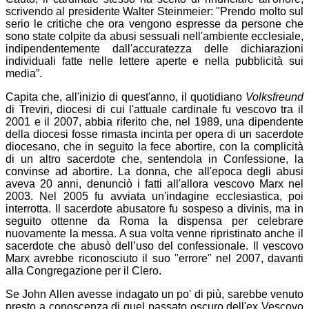
scrivendo al presidente Walter Steinmeier: "Prendo molto sul
serio le critiche che ora vengono espresse da persone che
sono state colpite da abusi sessuali nell'ambiente ecclesiale,
indipendentemente dall'accuratezza delle dichiarazioni
individuali fatte nelle lettere aperte e nella pubblicità sui
media”.
Capita che, all'inizio di quest'anno, il quotidiano
Volksfreund
di Treviri, diocesi di cui l'attuale cardinale fu vescovo tra il
2001 e il 2007, abbia riferito che, nel 1989, una dipendente
della diocesi fosse rimasta incinta per opera di un sacerdote
diocesano, che in seguito la fece abortire, con la complicità
di un altro sacerdote che, sentendola in Confessione, la
convinse ad abortire. La donna, che all'epoca degli abusi
aveva 20 anni, denunciò i fatti all'allora vescovo Marx nel
2003. Nel 2005 fu avviata un'indagine ecclesiastica, poi
interrotta. Il sacerdote abusatore fu sospeso a divinis, ma in
seguito ottenne da Roma la dispensa per celebrare
nuovamente la messa. A sua volta venne ripristinato anche il
sacerdote che abusò dell’uso del confessionale. Il vescovo
Marx avrebbe riconosciuto il suo "errore" nel 2007, davanti
alla Congregazione per il Clero.
Se John Allen avesse indagato un po' di più, sarebbe venuto
presto a conoscenza di quel passato oscuro dell'ex Vescovo