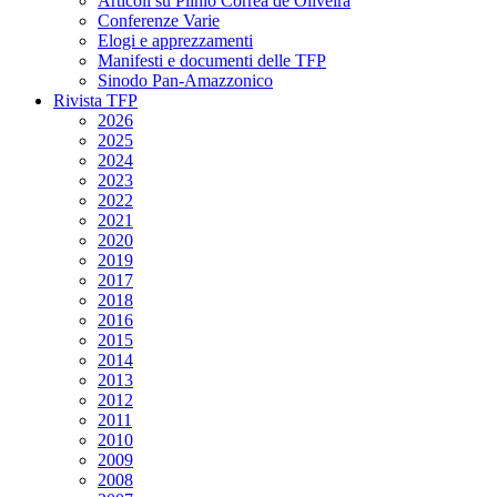
Articoli su Plinio Corrêa de Oliveira
Conferenze Varie
Elogi e apprezzamenti
Manifesti e documenti delle TFP
Sinodo Pan-Amazzonico
Rivista TFP
2026
2025
2024
2023
2022
2021
2020
2019
2017
2018
2016
2015
2014
2013
2012
2011
2010
2009
2008