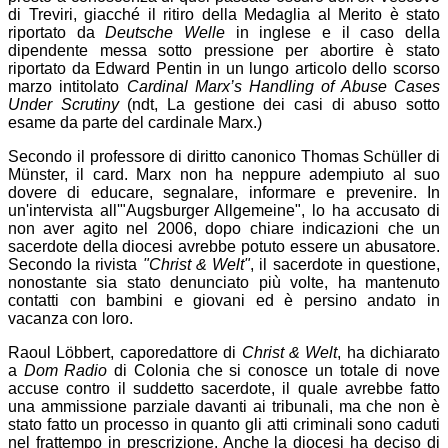
di Treviri, giacché il ritiro della Medaglia al Merito è stato
riportato da
Deutsche Welle
in inglese e il caso della
dipendente messa sotto pressione per abortire è stato
riportato da Edward Pentin in un lungo articolo dello scorso
marzo intitolato
Cardinal Marx’s Handling of Abuse Cases
Under Scrutiny
(ndt, La gestione dei casi di abuso sotto
esame da parte del cardinale Marx.)
Secondo il professore di diritto canonico Thomas Schüller di
Münster, il card. Marx non ha neppure adempiuto al suo
dovere di educare, segnalare, informare e prevenire. In
un'intervista all'"Augsburger Allgemeine", lo ha accusato di
non aver agito nel 2006, dopo chiare indicazioni che un
sacerdote della diocesi avrebbe potuto essere un abusatore.
Secondo la rivista
"Christ & Welt"
, il sacerdote in questione,
nonostante sia stato denunciato più volte, ha mantenuto
contatti con bambini e giovani ed è persino andato in
vacanza con loro.
Raoul Löbbert, caporedattore di
Christ & Welt
, ha dichiarato
a
Dom Radio
di Colonia che si conosce un totale di nove
accuse contro il suddetto sacerdote, il quale avrebbe fatto
una ammissione parziale davanti ai tribunali, ma che non è
stato fatto un processo in quanto gli atti criminali sono caduti
nel frattempo in prescrizione. Anche la diocesi ha deciso di