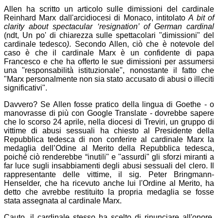
Allen ha scritto un articolo sulle dimissioni del cardinale
Reinhard Marx dall'arcidiocesi di Monaco, intitolato
A bit of
clarity about spectacular ‘resignation’ of German cardinal
(ndt, Un po' di chiarezza sulle spettacolari "dimissioni" del
cardinale tedesco
)
. Secondo Allen, ciò che è notevole del
caso è che il cardinale Marx è un confidente di papa
Francesco e che ha offerto le sue dimissioni per assumersi
una "responsabilità istituzionale", nonostante il fatto che
"Marx personalmente non sia stato accusato di abusi o illeciti
significativi".
Davvero? Se Allen fosse pratico della lingua di Goethe - o
manovrasse di più con Google Translate - dovrebbe sapere
che lo scorso 24 aprile, nella diocesi di Treviri, un gruppo di
vittime di abusi sessuali ha chiesto al Presidente della
Repubblica tedesca di non conferire al cardinale Marx la
medaglia dell’Odine al Merito della Repubblica tedesca,
poiché ciò renderebbe “inutili" e "assurdi" gli sforzi miranti a
far luce sugli insabbiamenti degli abusi sessuali del clero. Il
rappresentante delle vittime, il sig. Peter Bringmann-
Henselder, che ha ricevuto anche lui l'Ordine al Merito, ha
detto che avrebbe restituito la propria medaglia se fosse
stata assegnata al cardinale Marx.
Cauto, il cardinale stesso ha scelto di rinunciare all'onore,