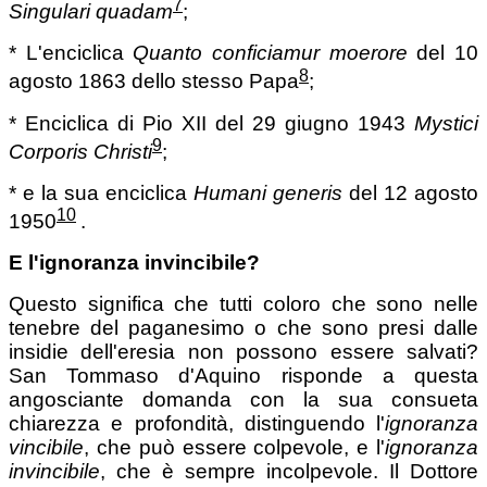
7
Singulari quadam
;
* L'enciclica
Quanto conficiamur moerore
del 10
8
agosto 1863 dello stesso Papa
;
* Enciclica di Pio XII del 29 giugno 1943
Mystici
9
Corporis Christi
;
* e la sua enciclica
Humani generis
del 12 agosto
10
1950
.
E l'ignoranza invincibile?
Questo significa che tutti coloro che sono nelle
tenebre del paganesimo o che sono presi dalle
insidie dell'eresia non possono essere salvati?
San Tommaso d'Aquino risponde a questa
angosciante domanda con la sua consueta
chiarezza e profondità, distinguendo l'
ignoranza
vincibile
, che può essere colpevole, e l'
ignoranza
invincibile
, che è sempre incolpevole. Il Dottore