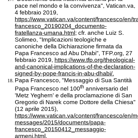
pace nel mondo e la convivenza", Vatican.va,
4 febbraio 2019,
https://www.vatican.va/content/francesco/en/
francesco_20190204_documento-
fratellanza-umana.html;
cfr. anche Luiz S.
Solimeo, "Implicazioni teologiche e
canoniche della Dichiarazione firmata da
Papa Francesco ad Abu Dhabi", TFP.org, 27
febbraio 2019,
https://www.tfp.org/theological-
and-canonical-implications-of-the-declaration-
signed-by-pope-francis-in-abu-dhabi/.
Papa Francesco, "Messaggio di Sua Santità
th
Papa Francesco nel 100
anniversario del
'Metz Yeghern' e della proclamazione di San
Gregorio di Narek come Dottore della Chiesa"
(12 aprile 2015),
https://www.vatican.va/content/francesco/en/
messages/2015/documents/papa-
francesco_20150412_messaggio-
armeni.html.