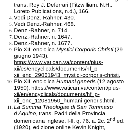
trans. Roy J. Deferrari (Fitzwilliam, N.H.:
Loreto Publications, n.d.), 166.
Vedi Denz.-Rahner, 430.
Vedi Denz.-Rahner, 468.
Denz.-Rahner, n. 714.
Denz.-Rahner, n. 1647.
Denz.-Rahner, n. 1677.
Pio XII, enciclica
Mystici Corporis Christi
(29
giugno 1943),
https://www.vatican.va/content/pius-
xii/es/encyclicals/documents/hf_p-
xii_enc_29061943_mystici-corporis-christi.
Pio XII, enciclica
Humani generis
(12 agosto
1950),
https://www.vatican.va/content/pius-
xii/en/encyclicals/documents/hf_p-
xii_enc_12081950_humani-generis.html.
La Summa Theologiæ di San Tommaso
d'Aquino
, trans. Padri della Provincia
nd
domenicana inglese, I-II, q. 76, a. 2c, 2
ed.
(1920), edizione online Kevin Knight,