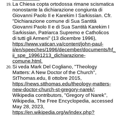
La Chiesa copta ortodossa rimane scismatica
nonostante la dichiarazione congiunta di
Giovanni Paolo II e Karekim I Sarkissian. Cfr.
"Dichiarazione comune di Sua Santità
Giovanni Paolo II e di Sua Santità Karekim I
Sarkissian, Patriarca Supremo e Catholicos
di tutti gli Armeni" (13 dicembre 1996),
https://www.vatican.va/content/john-paul-
ii/en/speeches/1996/december/documents/hf_
ii_spe_19961213_dichiarazione-
comune.html.
Si veda Mark Del Cogliano, "Theology
Matters: A New Doctor of the Church",
StThomas.edu, 8 ottobre 2015,
https://news.stthomas.edu/theology-matters-
new-doctor-church-st-gregory-narek/;
Wikipedia contributors, "Gregory of Narek",
Wikipedia, The Free Encyclopedia, accessed
May 28, 2023,
https://en.wikipedia.org/w/index.php?