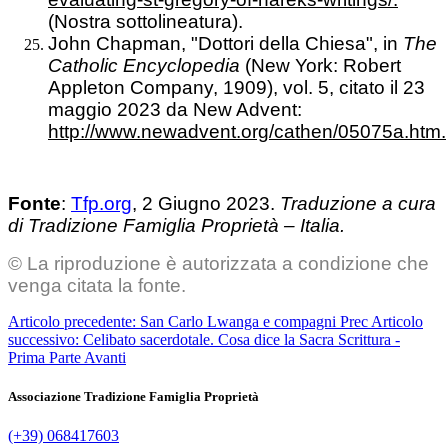
(Nostra sottolineatura).
John Chapman, "Dottori della Chiesa", in
The
Catholic Encyclopedia
(New York: Robert
Appleton Company, 1909), vol. 5, citato il 23
maggio 2023 da New Advent:
http://www.newadvent.org/cathen/05075a.htm.
Fonte
:
Tfp.org
, 2 Giugno 2023.
Traduzione a cura
di Tradizione Famiglia Proprietà – Italia.
© La riproduzione è autorizzata a condizione che
venga citata la fonte.
Articolo precedente: San Carlo Lwanga e compagni
Prec
Articolo
successivo: Celibato sacerdotale. Cosa dice la Sacra Scrittura -
Prima Parte
Avanti
Associazione Tradizione Famiglia Proprietà
(+39) 068417603