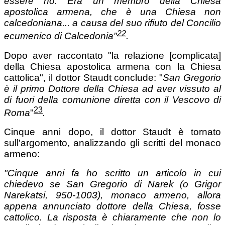
essere no.
Era un membro della Chiesa
apostolica armena, che è una Chiesa non
calcedoniana... a causa del suo rifiuto del Concilio
22
ecumenico di Calcedonia"
.
Dopo aver raccontato "la relazione [complicata]
della Chiesa apostolica armena con la Chiesa
cattolica", il dottor Staudt conclude: "
San Gregorio
è il primo Dottore della Chiesa ad aver vissuto al
di fuori della comunione diretta con il Vescovo di
23
Roma
"
.
Cinque anni dopo, il dottor Staudt è tornato
sull'argomento, analizzando gli scritti del monaco
armeno:
"Cinque anni fa ho scritto un
articolo
in cui
chiedevo se San Gregorio di Narek (o Grigor
Narekatsi, 950-1003), monaco armeno, allora
appena annunciato dottore della Chiesa, fosse
cattolico.
La risposta è chiaramente che non lo