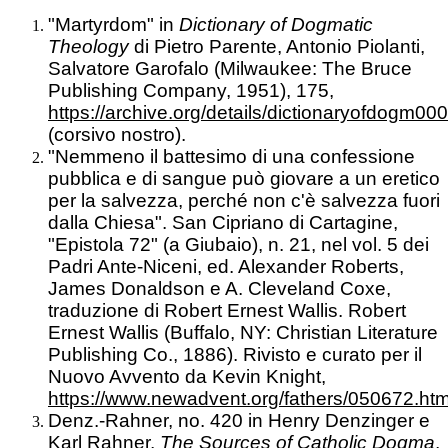
"Martyrdom" in
Dictionary of Dogmatic
Theology
di Pietro Parente, Antonio Piolanti,
Salvatore Garofalo (Milwaukee: The Bruce
Publishing Company, 1951), 175,
https://archive.org/details/dictionaryofdogm
(corsivo nostro).
"Nemmeno il battesimo di una confessione
pubblica e di sangue può giovare a un eretico
per la salvezza, perché non c'è salvezza fuori
dalla Chiesa". San Cipriano di Cartagine,
"Epistola 72" (a Giubaio), n. 21, nel vol. 5 dei
Padri Ante-Niceni, ed. Alexander Roberts,
James Donaldson e A. Cleveland Coxe,
traduzione di Robert Ernest Wallis. Robert
Ernest Wallis (Buffalo, NY: Christian Literature
Publishing Co., 1886). Rivisto e curato per il
Nuovo Avvento da Kevin Knight,
https://www.newadvent.org/fathers/050672.htm
Denz.-Rahner, no. 420 in Henry Denzinger e
Karl Rahner,
The Sources of Catholic Dogma
,