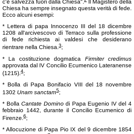
c'è salvezza fuori dalla Chiesa".
Il Magistero della
Chiesa ha sempre insegnato questa verità di fede.
Ecco alcuni esempi:
* Lettera di papa Innocenzo III del 18 dicembre
1208 all'arcivescovo di Terraco sulla professione
di fede richiesta ai valdesi che desiderano
3
rientrare nella Chiesa.
;
* La costituzione dogmatica
Firmiter credimus
approvata dal IV Concilio Ecumenico Lateranense
4
(1215).
;
* Bolla di Papa Bonifacio VIII del 18 novembre
5
1302
Unam sanctam
;
* Bolla
Cantate Domino
di Papa Eugenio IV del 4
febbraio 1442, durante il Concilio Ecumenico di
6
Firenze.
;
* Allocuzione di Papa Pio IX del 9 dicembre 1854