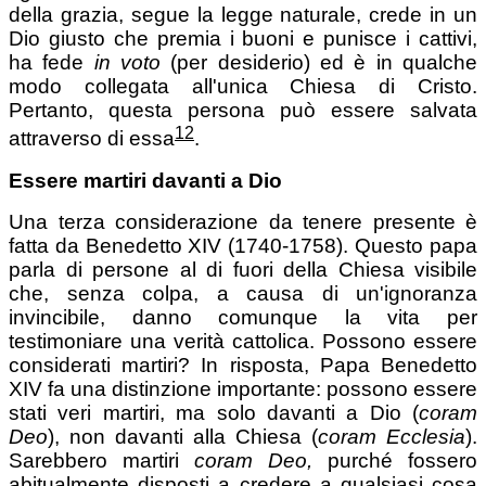
della grazia, segue la legge naturale, crede in un
Dio giusto che premia i buoni e punisce i cattivi,
ha fede
in voto
(per desiderio) ed è in qualche
modo collegata all'unica Chiesa di Cristo.
Pertanto, questa persona può essere salvata
12
attraverso di essa
.
Essere martiri davanti a Dio
Una terza considerazione da tenere presente è
fatta da Benedetto XIV (1740-1758). Questo papa
parla di persone al di fuori della Chiesa visibile
che, senza colpa, a causa di un'ignoranza
invincibile, danno comunque la vita per
testimoniare una verità cattolica. Possono essere
considerati martiri? In risposta, Papa Benedetto
XIV fa una distinzione importante: possono essere
stati veri martiri, ma solo davanti a Dio (
coram
Deo
), non davanti alla Chiesa (
coram Ecclesia
).
Sarebbero martiri
coram Deo,
purché fossero
abitualmente disposti a credere a qualsiasi cosa