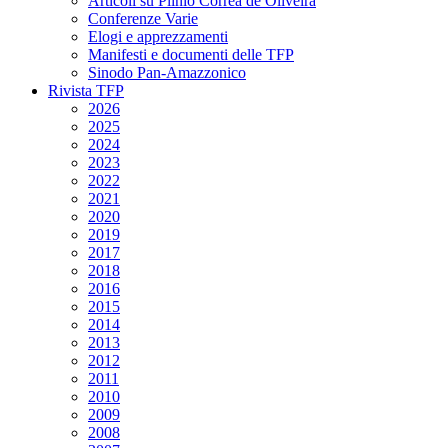
Articoli su Plinio Corrêa de Oliveira
Conferenze Varie
Elogi e apprezzamenti
Manifesti e documenti delle TFP
Sinodo Pan-Amazzonico
Rivista TFP
2026
2025
2024
2023
2022
2021
2020
2019
2017
2018
2016
2015
2014
2013
2012
2011
2010
2009
2008