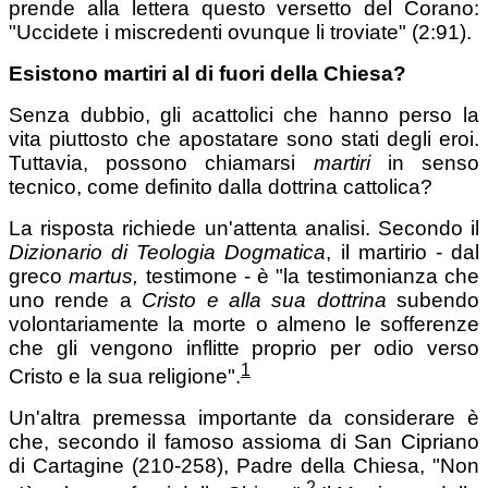
prende alla lettera questo versetto del Corano:
"Uccidete i miscredenti ovunque li troviate" (2:91).
Esistono martiri al di fuori della Chiesa?
Senza dubbio, gli acattolici che hanno perso la
vita piuttosto che apostatare sono stati degli eroi.
Tuttavia, possono chiamarsi
martiri
in senso
tecnico, come definito dalla dottrina cattolica?
La risposta richiede un'attenta analisi. Secondo il
Dizionario di Teologia Dogmatica
, il martirio - dal
greco
martus,
testimone - è "la testimonianza che
uno rende a
Cristo e alla sua dottrina
subendo
volontariamente la morte o almeno le sofferenze
che gli vengono inflitte proprio per odio verso
1
Cristo e la sua religione".
Un'altra premessa importante da considerare è
che, secondo il famoso assioma di San Cipriano
di Cartagine (210-258), Padre della Chiesa, "Non
2