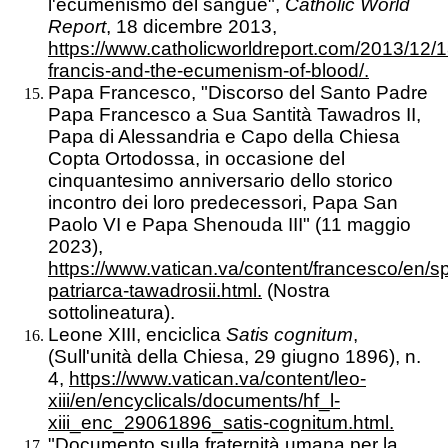
l'ecumenismo del sangue",
Catholic World
Report
, 18 dicembre 2013,
https://www.catholicworldreport.com/2013/12/
francis-and-the-ecumenism-of-blood/.
Papa Francesco, "Discorso del Santo Padre
Papa Francesco a Sua Santità Tawadros II,
Papa di Alessandria e Capo della Chiesa
Copta Ortodossa, in occasione del
cinquantesimo anniversario dello storico
incontro dei loro predecessori, Papa San
Paolo VI e Papa Shenouda III" (11 maggio
2023),
https://www.vatican.va/content/francesco/e
patriarca-tawadrosii.html.
(Nostra
sottolineatura).
Leone XIII, enciclica
Satis cognitum
,
(Sull'unità della Chiesa, 29 giugno 1896), n.
4,
https://www.vatican.va/content/leo-
xiii/en/encyclicals/documents/hf_l-
xiii_enc_29061896_satis-cognitum.html.
"Documento sulla fraternità umana per la