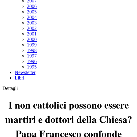
2007
2006
2005
2004
2003
2002
2001
2000
1999
1998
1997
1996
1995
Newsletter
Libri
Dettagli
I non cattolici possono essere
martiri e dottori della Chiesa?
Papa Francesco confonde