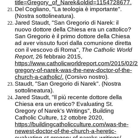
title=Gregory_of_Narek&oldid=1154728677.
Del Cogliano, "La teologia è importante".
(Nostra sottolineatura).
Jared Staudt, "San Gregorio di Narek: il
nuovo dottore della Chiesa era un cattolico?
San Gregorio è il primo dottore della Chiesa
ad aver vissuto fuori dalla comunione diretta
con il vescovo di Roma",
The Catholic World
Report
, 26 febbraio 2015,
https://www.catholicworldreport.com/2015/02/2
gregory-of-narek-was-the-new-doctor-of-the-
church-a-catholic/.
(Corsivo nostro).
Staudt, "San Gregorio di Narek". (Nostra
sottolineatura).
Jared Staudt, "Il più recente dottore della
Chiesa era un eretico? Evaluating St.
Gregory of Narek's Writings", Building
Catholic Culture, 12 ottobre 2020,
https://buildingcatholicculture.com/was-the-
newest-doctor-of-the-church-a-heretic-
evaluating-st-gregory-of-nareks-writings/.