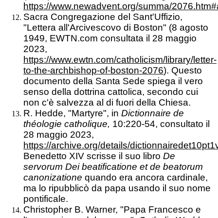
https://www.newadvent.org/summa/2076.htm#ar
Sacra Congregazione del Sant'Uffizio,
"Lettera all'Arcivescovo di Boston" (8 agosto
1949, EWTN.com consultata il 28 maggio
2023,
https://www.ewtn.com/catholicism/library/letter-
to-the-archbishop-of-boston-2076
). Questo
documento della Santa Sede spiega il vero
senso della dottrina cattolica, secondo cui
non c'è salvezza al di fuori della Chiesa.
R. Hedde, "Martyre", in
Dictionnaire de
théologie catholique,
10:220-54, consultato il
28 maggio 2023,
https://archive.org/details/dictionnairedet10
Benedetto XIV scrisse il suo libro
De
servorum Dei beatificatione et de beatorum
canonizatione
quando era ancora cardinale,
ma lo ripubblicò da papa usando il suo nome
pontificale.
Christopher B. Warner, "Papa Francesco e