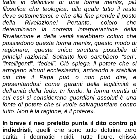
tratta in definitiva di una forma mentis, più
filosofica che teologica, alla quale tutto il resto
deve sottomettersi, e che alla fine prende il posto
della Rivelazione! Pertanto, coloro che
determinano la corretta interpretazione della
Rivelazione e della verità sarebbero coloro che
possiedono questa forma mentis, questo modo di
ragionare, questa unica struttura possibile di
princìpi razionali. Soltanto loro sarebbero “seri”,
“intelligenti”, “fedeli”. Ciò spiega il potere che si
arrogano alcuni ecclesiastici, arrivando a stabilire
ciò che il Papa può o non può dire, e
presentandosi come garanti della legittimità e
dell’unità della fede. In fondo, la forma mentis di
cui essi si considerano guardiani assoluti è una
fonte di potere che si vuole salvaguardare contro
tutto. Non è la ragione, è il potere
».
In breve il neo prefetto punta il dito contro gli
indiedristi
, quelli che sono tutto dottrina zero
carità, i dogmatici rigidi. Tutte figure, chissà