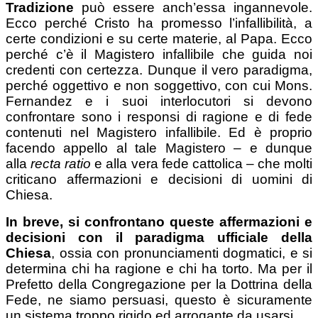
Tradizione
può essere anch’essa ingannevole.
Ecco perché Cristo ha promesso l’infallibilità, a
certe condizioni e su certe materie, al Papa. Ecco
perché c’è il Magistero infallibile che guida noi
credenti con certezza. Dunque il vero paradigma,
perché oggettivo e non soggettivo, con cui Mons.
Fernandez e i suoi interlocutori si devono
confrontare sono i responsi di ragione e di fede
contenuti nel Magistero infallibile. Ed è proprio
facendo appello al tale Magistero – e dunque
alla
recta ratio
e alla vera fede cattolica – che molti
criticano affermazioni e decisioni di uomini di
Chiesa.
In breve, si confrontano queste affermazioni e
decisioni con il paradigma ufficiale della
Chiesa
, ossia con pronunciamenti dogmatici, e si
determina chi ha ragione e chi ha torto. Ma per il
Prefetto della Congregazione per la Dottrina della
Fede, ne siamo persuasi, questo è sicuramente
un sistema troppo rigido ed arrogante da usarsi.