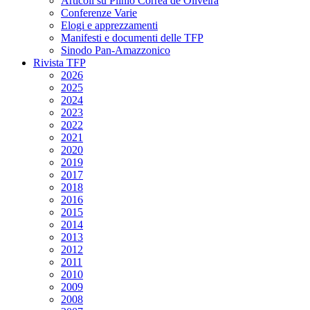
Articoli su Plinio Corrêa de Oliveira
Conferenze Varie
Elogi e apprezzamenti
Manifesti e documenti delle TFP
Sinodo Pan-Amazzonico
Rivista TFP
2026
2025
2024
2023
2022
2021
2020
2019
2017
2018
2016
2015
2014
2013
2012
2011
2010
2009
2008