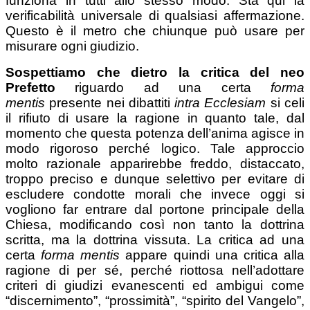
funziona in tutti allo stesso modo. Sta qui la
verificabilità universale di qualsiasi affermazione.
Questo è il metro che chiunque può usare per
misurare ogni giudizio.
Sospettiamo che dietro la critica del neo
Prefetto
riguardo ad una certa
forma
mentis
presente nei dibattiti
intra Ecclesiam
si celi
il rifiuto di usare la ragione in quanto tale, dal
momento che questa potenza dell’anima agisce in
modo rigoroso perché logico. Tale approccio
molto razionale apparirebbe freddo, distaccato,
troppo preciso e dunque selettivo per evitare di
escludere condotte morali che invece oggi si
vogliono far entrare dal portone principale della
Chiesa, modificando così non tanto la dottrina
scritta, ma la dottrina vissuta. La critica ad una
certa
forma mentis
appare quindi una critica alla
ragione di per sé, perché riottosa nell’adottare
criteri di giudizi evanescenti ed ambigui come
“discernimento”, “prossimità”, “spirito del Vangelo”,