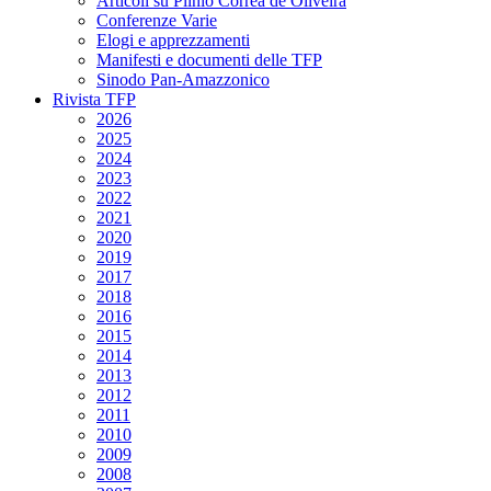
Articoli su Plinio Corrêa de Oliveira
Conferenze Varie
Elogi e apprezzamenti
Manifesti e documenti delle TFP
Sinodo Pan-Amazzonico
Rivista TFP
2026
2025
2024
2023
2022
2021
2020
2019
2017
2018
2016
2015
2014
2013
2012
2011
2010
2009
2008