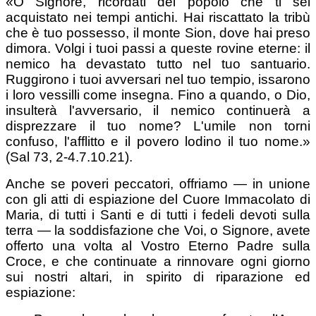
«O Signore, ricordati del popolo che ti sei
acquistato nei tempi antichi. Hai riscattato la tribù
che è tuo possesso, il monte Sion, dove hai preso
dimora. Volgi i tuoi passi a queste rovine eterne: il
nemico ha devastato tutto nel tuo santuario.
Ruggirono i tuoi avversari nel tuo tempio, issarono
i loro vessilli come insegna. Fino a quando, o Dio,
insulterà l'avversario, il nemico continuerà a
disprezzare il tuo nome? L'umile non torni
confuso, l'afflitto e il povero lodino il tuo nome.»
(Sal 73, 2-4.7.10.21).
Anche se poveri peccatori, offriamo — in unione
con gli atti di espiazione del Cuore Immacolato di
Maria, di tutti i Santi e di tutti i fedeli devoti sulla
terra — la soddisfazione che Voi, o Signore, avete
offerto una volta al Vostro Eterno Padre sulla
Croce, e che continuate a rinnovare ogni giorno
sui nostri altari, in spirito di riparazione ed
espiazione: