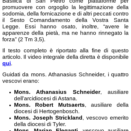
Basilica di San Pietro come piattaforme per
promuovere con orgoglio la legittimazione della
sodomia, della fornicazione e di altri peccati contro
il Sesto Comandamento della Vostra Santa
Legge. Essi hanno osato, inoltre, “avere le
apparenze della pietà, ma ne hanno rinnegato la
forza” (2 Tm 3,5).
Il testo completo è riportato alla fine di questo
articolo. Il video integrale della diretta è disponibile
qui
.
Guidati da mons. Athanasius Schneider, i quattro
vescovi erano:
Mons. Athanasius Schneider
, ausiliare
dell’arcidiocesi di Astana.
Mons. Robert Mutsaerts
, ausiliare della
diocesi di Hertogenbosch.
Mons. Joseph Strickland
, vescovo emerito
della diocesi di Tyler.
Mons. Marian Eleganti
, vescovo ausiliare