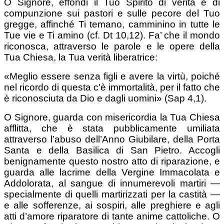
O Signore, effondi il Tuo Spirito di verità e di
compunzione sui pastori e sulle pecore del Tuo
gregge, affinché Ti temano, camminino in tutte le
Tue vie e Ti amino (cf. Dt 10,12). Fa’ che il mondo
riconosca, attraverso le parole e le opere della
Tua Chiesa, la Tua verità liberatrice:
«Meglio essere senza figli e avere la virtù, poiché
nel ricordo di questa c'è immortalità, per il fatto che
è riconosciuta da Dio e dagli uomini» (Sap 4,1).
O Signore, guarda con misericordia la Tua Chiesa
afflitta, che è stata pubblicamente umiliata
attraverso l’abuso dell’Anno Giubilare, della Porta
Santa e della Basilica di San Pietro. Accogli
benignamente questo nostro atto di riparazione, e
guarda alle lacrime della Vergine Immacolata e
Addolorata, al sangue di innumerevoli martiri —
specialmente di quelli martirizzati per la castità —
e alle sofferenze, ai sospiri, alle preghiere e agli
atti d’amore riparatore di tante anime cattoliche. O