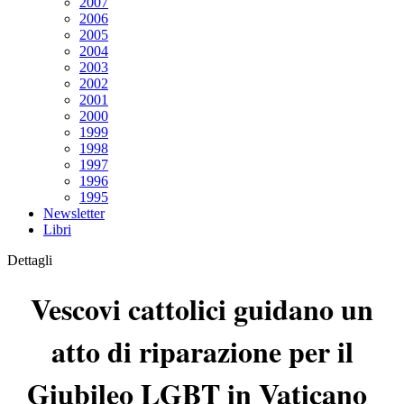
2007
2006
2005
2004
2003
2002
2001
2000
1999
1998
1997
1996
1995
Newsletter
Libri
Dettagli
Vescovi cattolici guidano un
atto di riparazione per il
Giubileo LGBT in Vaticano