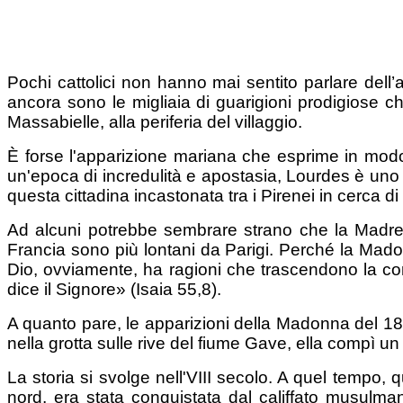
Pochi cattolici non hanno mai sentito parlare del
ancora sono le migliaia di guarigioni prodigiose 
Massabielle, alla periferia del villaggio.
È forse l'apparizione mariana che esprime in modo 
un'epoca di incredulità e apostasia, Lourdes è uno de
questa cittadina incastonata tra i Pirenei in cerca di g
Ad alcuni potrebbe sembrare strano che la Madre d
Francia sono più lontani da Parigi. Perché la Ma
Dio, ovviamente, ha ragioni che trascendono la com
dice il Signore» (Isaia 55,8).
A quanto pare, le apparizioni della Madonna del 18
nella grotta sulle rive del fiume Gave, ella compì u
La storia si svolge nell'VIII secolo. A quel tempo
nord, era stata conquistata dal califfato musulm