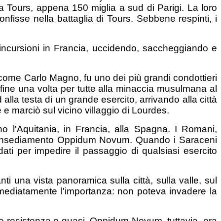
 a Tours, appena 150 miglia a sud di Parigi. La loro
nfisse nella battaglia di Tours. Sebbene respinti, i
 incursioni in Francia, uccidendo, saccheggiando e
ia come Carlo Magno, fu uno dei più grandi condottieri
e fine una volta per tutte alla minaccia musulmana al
alla testa di un grande esercito, arrivando alla città
 e marciò sul vicino villaggio di Lourdes.
o l'Aquitania, in Francia, alla Spagna. I Romani,
o l'insediamento Oppidum Novum. Quando i Saraceni
ti per impedire il passaggio di qualsiasi esercito
ti una vista panoramica sulla città, sulla valle, sul
mediatamente l'importanza: non poteva invadere la
re resistenza o quasi. Oppidum Novum, tuttavia, era