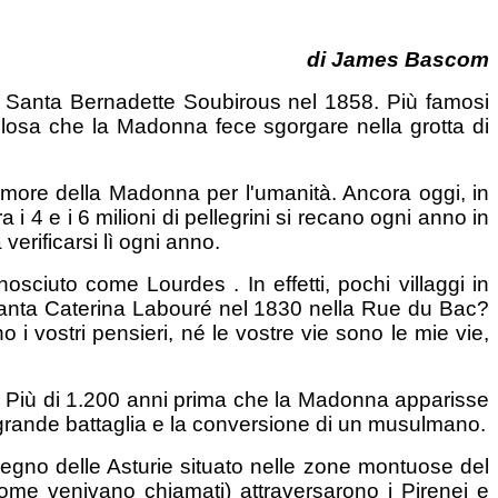
di
James Bascom
 a Santa Bernadette Soubirous nel 1858. Più famosi
olosa che la Madonna fece sgorgare nella grotta di
'amore della Madonna per l'umanità. Ancora oggi, in
i 4 e i 6 milioni di pellegrini si recano ogni anno in
 verificarsi lì ogni anno.
ciuto come Lourdes . In effetti, pochi villaggi in
Santa Caterina Labouré nel 1830 nella Rue du Bac?
 vostri pensieri, né le vostre vie sono le mie vie,
o. Più di 1.200 anni prima che la Madonna apparisse
a grande battaglia e la conversione di un musulmano.
Regno delle Asturie situato nelle zone montuose del
ome venivano chiamati) attraversarono i Pirenei e