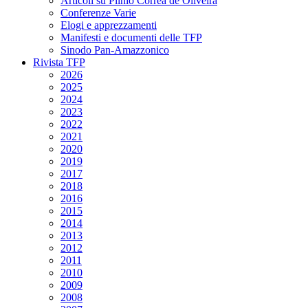
Articoli su Plinio Corrêa de Oliveira
Conferenze Varie
Elogi e apprezzamenti
Manifesti e documenti delle TFP
Sinodo Pan-Amazzonico
Rivista TFP
2026
2025
2024
2023
2022
2021
2020
2019
2017
2018
2016
2015
2014
2013
2012
2011
2010
2009
2008