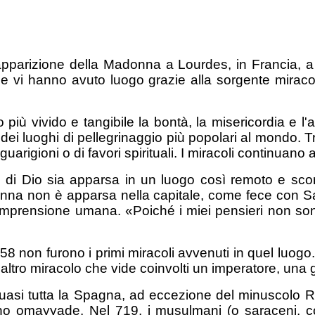
l’apparizione della Madonna a Lourdes, in Francia,
che vi hanno avuto luogo grazie alla sorgente mirac
più vivido e tangibile la bontà, la misericordia e l
i luoghi di pellegrinaggio più popolari al mondo. Tra 
uarigioni o di favori spirituali. I miracoli continuano a
i Dio sia apparsa in un luogo così remoto e sconos
donna non è apparsa nella capitale, come fece con 
prensione umana. «Poiché i miei pensieri non sono i
58 non furono i primi miracoli avvenuti in quel luog
n altro miracolo che vide coinvolti un imperatore, un
, quasi tutta la Spagna, ad eccezione del minuscolo 
ano omayyade. Nel 719, i musulmani (o saraceni, c