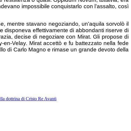
ndevano impossibile conquistarlo con l’assalto, così
one, mentre stavano negoziando, un'aquila sorvolò il
he disponeva effettivamente di abbondanti riserve di
azia, decise di negoziare con Mirat. Gli propose di
-en-Velay. Mirat accettò e fu battezzato nella fede
sallo di Carlo Magno e rimase un grande devoto della
la dottrina di Cristo Re
Avanti