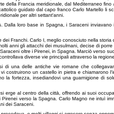
te della Francia meridionale, dal Mediterraneo fino
tolico guidato dal capo franco Carlo Martello li sco
dionale per altri settant'anni.
. Dalla loro base in Spagna, i Saraceni inviavano
re dei Franchi. Carlo I, meglio conosciuto nella stor
molti anni gli attacchi dei musulmani, decise di porr
araceni oltre i Pirenei, in Spagna. Marciò verso sud 
ntrollava diverse vie principali attraverso la regione
ssi di una delle antiche vie romane che collegavan
, vi costruirono un castello in pietra e chiamaron
 la fortezza, insediandovi una guarnigione di solda
i erge al centro della città, offrendo ai suoi occupan
i Pirenei verso la Spagna. Carlo Magno ne intuì im
ni dei Saraceni.
precedeva, e molti villaggi si arresero senza oppor