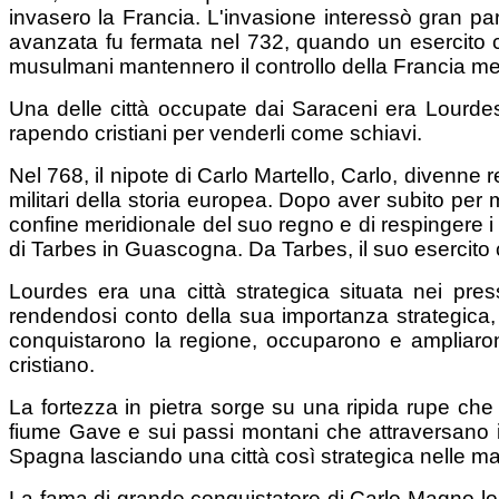
invasero la Francia. L'invasione interessò gran par
avanzata fu fermata nel 732, quando un esercito cat
musulmani mantennero il controllo della Francia meri
Una delle città occupate dai Saraceni era Lourdes
rapendo cristiani per venderli come schiavi.
Nel 768, il nipote di Carlo Martello, Carlo, divenne 
militari della storia europea. Dopo aver subito per 
confine meridionale del suo regno e di respingere i S
di Tarbes in Guascogna. Da Tarbes, il suo esercito co
Lourdes era una città strategica situata nei pre
rendendosi conto della sua importanza strategica
conquistarono la regione, occuparono e ampliarono
cristiano.
La fortezza in pietra sorge su una ripida rupe che s
fiume Gave e sui passi montani che attraversano 
Spagna lasciando una città così strategica nelle ma
La fama di grande conquistatore di Carlo Magno lo 