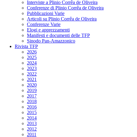
Interviste a Plinio Corrêa de Oliveira
Conferenze di Plinio Corrêa de Oliveira
Pubblicazioni Varie
Articoli su Plinio Corrêa de Oliveira
Conferenze Varie
Elogi e apprezzamenti
Manifesti e documenti delle TFP
Sinodo Pan-Amazzonico
Rivista TFP
2026
2025
2024
2023
2022
2021
2020
2019
2017
2018
2016
2015
2014
2013
2012
2011