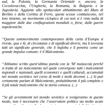
sud, la Polonia, la Germania Orientale e, ancora, la
Cecoslovacchia, l’Ungheria, la Romania, la Bulgaria e la
Jugoslavia. Aggiunte allo spettacolare abbattimento del Muro di
Berlino e della Cortina di Ferro, queste scosse costituiscono, nel
loro insieme, un movimento ciclopico di cui non si è visto nulla di
maggiore dalle due conflagrazioni mondiali o, forse, dalle guerre
napoleoniche.
“Questo sommovimento contemporaneo della carta d’Europa si
riveste, qua e là, di circostanze e di significati diversi, ma li sovrasta
tutti un significato generale, che li ingloba e li penetra come un
grande impulso comune: è il Malcontento.
“Abbiamo scritto quest’ultima parola con la ‘M’ maiuscola perché
si tratta di un malcontento nel quale convergono tutti i malcontenti
regionali e nazionali, quelli economici e quelli culturali, accumulati
nel mondo sovietico nel corso di molti e molti decenni. (...) Si può
certamente parlare di Malcontento, probabilmente il più completo e
il più totale malcontento che la storia conosca. (...)
“Se gli avvenimenti nel mondo sovietico si svolgeranno in questo
modo, non è necessario che l’osservatore politico sia molto acuto