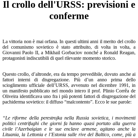
Il crollo dell'URSS: previsioni e
conferme
La vittoria non è mai orfana. In questi ultimi anni il merito del crollo
del comunismo sovietico è stato attribuito, di volta in volta, a
Giovanni Paolo II, a Mikhail Gorbaciov nonché a Ronald Reagan,
protagonisti indiscutibili di quel rilevante momento storico.
Questo crollo, d’altronde, era da tempo prevedibile, dovuto anche ai
fattori interni di disgregazione. Più d’un anno prima dello
scioglimento ufficiale dell’URSS, avvenuto nel dicembre 1991, in
un manifesto pubblicato nel mondo intero il prof. Plinio Corrêa de
Oliveira identificava uno fra i più potenti fattori di disgregazione del
pachiderma sovietico: il diffuso “malcontento”. Ecco le sue parole:
“Le riforme della perestrojka nella Russia sovietica, i movimenti
politici centrifughi che giorni fa hanno quasi portato alla guerra
civile l’Azerbaigian e le sue enclave armene, agitano anche la
Lituania, la Lettonia e l’Estonia sulle rive del Baltico, come, più a