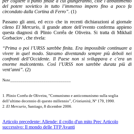
per cogliere il punto finale a cui giungeranno, cioè l’abbattimento
del potere sovietico in tutto l’immenso impero fino a poco fa
circondato dalla Cortina di Ferro”.
(1)
Passano gli anni, ed ecco che in recenti dichiarazioni al giornale
cileno
El Mercurio
, il grande attore dell’evento conferma appieno
questa diagnosi di Plinio Corrêa de Oliveira. Si tratta di Mikhail
Gorbaciov , che rivela:
“Prima o poi l’URSS sarebbe finita. Era impossibile continuare a
vivere in quel modo. Stavamo diventando sempre più deboli nei
confronti dell’Occidente. Il Paese non si sviluppava e c’era un
enorme malcontento. Così l’URSS non sarebbe durata più di
vent’anni”.
(2)
Note_____________________________
1. Plinio Corrêa de Oliveira, “Comunismo e anticomunismo sulla soglia
dell’ultimo decennio di questo millennio”,
Cristianità
, N° 179, 1990.
2.
El Mercurio
, Santiago, 8 dicembre 2006.
Articolo precedente: Allende: il crollo d'un mito
Prec
Articolo
successivo: Il mondo delle TFP
Avanti