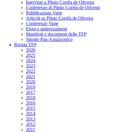
Interviste a Plinio Corrêa de Oliveira
Conferenze di Plinio Corrêa de Oliveira
Pubblicazioni Varie
Articoli su Plinio Corrêa de Oliveira
Conferenze Varie
Elogi e apprezzamenti
Manifesti e documenti delle TFP
Sinodo Pan-Amazzonico
Rivista TFP
2026
2025
2024
2023
2022
2021
2020
2019
2017
2018
2016
2015
2014
2013
2012
2011