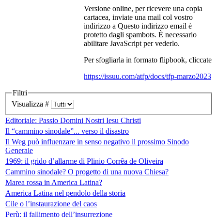
Versione online, per ricevere una copia
cartacea, inviate una mail col vostro
indirizzo a
Questo indirizzo email è
protetto dagli spambots. È necessario
abilitare JavaScript per vederlo.
Per sfogliarla in formato flipbook, cliccate
https://issuu.com/atfp/docs/tfp-marzo2023
Filtri
Visualizza #
Editoriale: Passio Domini Nostri Iesu Christi
Il “cammino sinodale”... verso il disastro
Il Weg può influenzare in senso negativo il prossimo Sinodo
Generale
1969: il grido d’allarme di Plinio Corrêa de Oliveira
Cammino sinodale? O progetto di una nuova Chiesa?
Marea rossa in America Latina?
America Latina nel pendolo della storia
Cile o l’instaurazione del caos
Perù: il fallimento dell’insurrezione