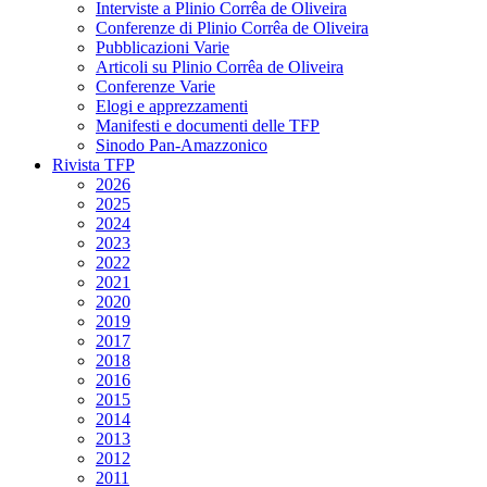
Interviste a Plinio Corrêa de Oliveira
Conferenze di Plinio Corrêa de Oliveira
Pubblicazioni Varie
Articoli su Plinio Corrêa de Oliveira
Conferenze Varie
Elogi e apprezzamenti
Manifesti e documenti delle TFP
Sinodo Pan-Amazzonico
Rivista TFP
2026
2025
2024
2023
2022
2021
2020
2019
2017
2018
2016
2015
2014
2013
2012
2011