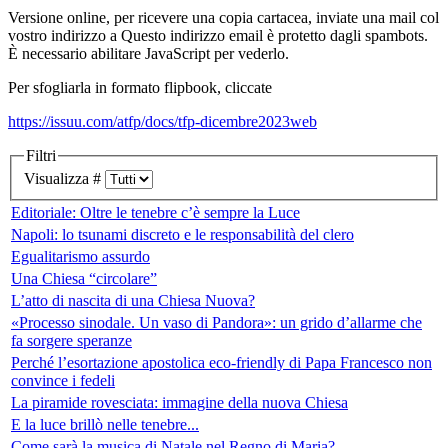
Versione online, per ricevere una copia cartacea, inviate una mail col
vostro indirizzo a
Questo indirizzo email è protetto dagli spambots.
È necessario abilitare JavaScript per vederlo.
Per sfogliarla in formato flipbook, cliccate
https://issuu.com/atfp/docs/tfp-dicembre2023web
Filtri
Visualizza #
Editoriale: Oltre le tenebre c’è sempre la Luce
Napoli: lo tsunami discreto e le responsabilità del clero
Egualitarismo assurdo
Una Chiesa “circolare”
L’atto di nascita di una Chiesa Nuova?
«Processo sinodale. Un vaso di Pandora»: un grido d’allarme che
fa sorgere speranze
Perché l’esortazione apostolica eco-friendly di Papa Francesco non
convince i fedeli
La piramide rovesciata: immagine della nuova Chiesa
E la luce brillò nelle tenebre...
Come sarà la musica di Natale nel Regno di Maria?