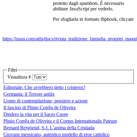
protetto dagli spambots. È necessario
abilitare JavaScript per vederlo.
Per sfogliarla in formato flipbook, cliccate
https://issuu.com/atfp/docs/rivista_tradizione_famiglia_propriet_mag
Filtri
Visualizza #
Editoriale: Che avrebbero detto i cristeros?
Germania: il Terrore antifa
Uomo di contemplazione, pensiero e azione
Il fascino di Plinio Corrêa de Oliveira
Diedero la vita per il Sacro Cuore
Plinio Corrêa de Oliveira e il Coetus Internationalis Patrum
Bernard Bergöend, S.J. L’anima della Cristiada
Giovane messicano, autentico modello di eroe cattolico