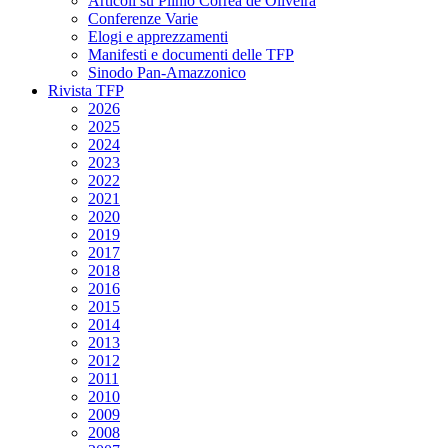
Articoli su Plinio Corrêa de Oliveira
Conferenze Varie
Elogi e apprezzamenti
Manifesti e documenti delle TFP
Sinodo Pan-Amazzonico
Rivista TFP
2026
2025
2024
2023
2022
2021
2020
2019
2017
2018
2016
2015
2014
2013
2012
2011
2010
2009
2008