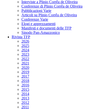
Interviste a Plinio Corrêa de Oliveira
Conferenze di Plinio Corrêa de Oliveira
Pubblicazioni Varie
Articoli su Plinio Corrêa de Oliveira
Conferenze Varie
Elogi e apprezzamenti
Manifesti e documenti delle TFP
Sinodo Pan-Amazzonico
Rivista TFP
2026
2025
2024
2023
2022
2021
2020
2019
2017
2018
2016
2015
2014
2013
2012
2011