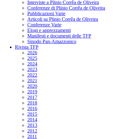
Interviste a Plinio Corrêa de Oliveira
Conferenze di Plinio Corrêa de Oliveira
Pubblicazioni Varie
Articoli su Plinio Corrêa de Oliveira
Conferenze Varie
Elogi e apprezzamenti
Manifesti e documenti delle TFP
Sinodo Pan-Amazzonico
Rivista TFP
2026
2025
2024
2023
2022
2021
2020
2019
2017
2018
2016
2015
2014
2013
2012
2011