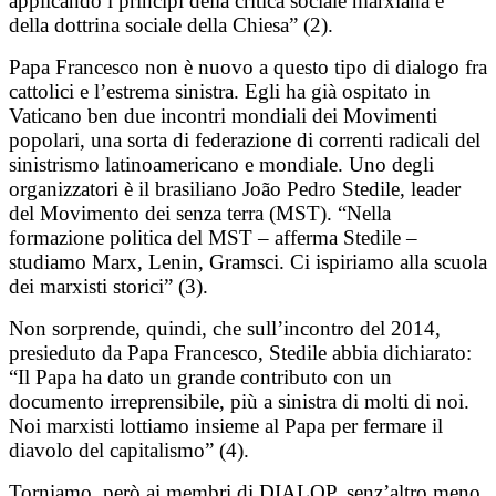
applicando i principi della critica sociale marxiana e
della dottrina sociale della Chiesa” (2).
Papa Francesco non è nuovo a questo tipo di dialogo fra
cattolici e l’estrema sinistra. Egli ha già ospitato in
Vaticano ben due incontri mondiali dei Movimenti
popolari, una sorta di federazione di correnti radicali del
sinistrismo latinoamericano e mondiale. Uno degli
organizzatori è il brasiliano João Pedro Stedile, leader
del Movimento dei senza terra (MST). “Nella
formazione politica del MST – afferma Stedile –
studiamo Marx, Lenin, Gramsci. Ci ispiriamo alla scuola
dei marxisti storici” (3).
Non sorprende, quindi, che sull’incontro del 2014,
presieduto da Papa Francesco, Stedile abbia dichiarato:
“Il Papa ha dato un grande contributo con un
documento irreprensibile, più a sinistra di molti di noi.
Noi marxisti lottiamo insieme al Papa per fermare il
diavolo del capitalismo” (4).
Torniamo, però ai membri di DIALOP, senz’altro meno