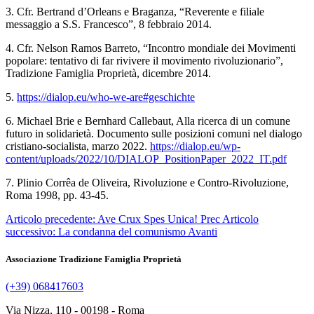
3. Cfr. Bertrand d’Orleans e Braganza, “Reverente e filiale
messaggio a S.S. Francesco”, 8 febbraio 2014.
4. Cfr. Nelson Ramos Barreto, “Incontro mondiale dei Movimenti
popolare: tentativo di far rivivere il movimento rivoluzionario”,
Tradizione Famiglia Proprietà, dicembre 2014.
5.
https://dialop.eu/who-we-are#geschichte
6. Michael Brie e Bernhard Callebaut, Alla ricerca di un comune
futuro in solidarietà. Documento sulle posizioni comuni nel dialogo
cristiano-socialista, marzo 2022.
https://dialop.eu/wp-
content/uploads/2022/10/DIALOP_PositionPaper_2022_IT.pdf
7. Plinio Corrêa de Oliveira, Rivoluzione e Contro-Rivoluzione,
Roma 1998, pp. 43-45.
Articolo precedente: Ave Crux Spes Unica!
Prec
Articolo
successivo: La condanna del comunismo
Avanti
Associazione Tradizione Famiglia Proprietà
(+39) 068417603
Via Nizza, 110 - 00198 - Roma