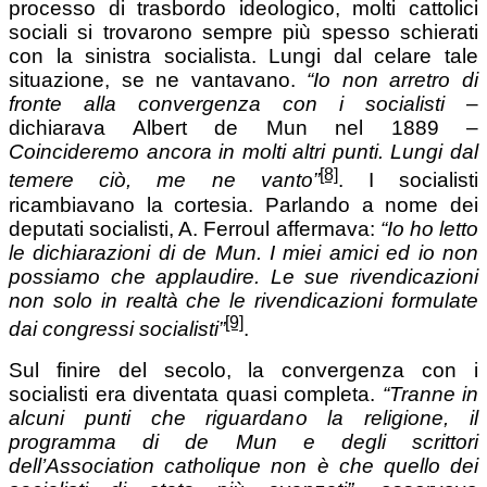
processo di trasbordo ideologico, molti cattolici
sociali si trovarono sempre più spesso schierati
con la sinistra socialista. Lungi dal celare tale
situazione, se ne vantavano.
“Io non arretro di
fronte alla convergenza con i socialisti
–
dichiarava Albert de Mun nel 1889 –
Coincideremo ancora in molti altri punti. Lungi dal
[8]
temere ciò, me ne vanto”
. I socialisti
ricambiavano la cortesia. Parlando a nome dei
deputati socialisti, A. Ferroul affermava:
“Io ho letto
le dichiarazioni di de Mun. I miei amici ed io non
possiamo che applaudire. Le sue rivendicazioni
non solo in realtà che le rivendicazioni formulate
[9]
dai congressi socialisti”
.
Sul finire del secolo, la convergenza con i
socialisti era diventata quasi completa.
“Tranne in
alcuni punti che riguardano la religione, il
programma di de Mun e degli scrittori
dell’Association catholique non è che quello dei