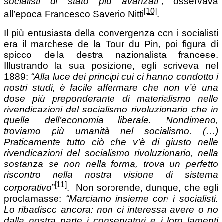
socialisti di stato più avanzati”
, osservava
[10]
all’epoca Francesco Saverio Nitti
.
Il più entusiasta della convergenza con i socialisti
era il marchese de la Tour du Pin, poi figura di
spicco della destra nazionalista francese.
Illustrando la sua posizione, egli scriveva nel
1889:
“Alla luce dei principi cui ci hanno condotto i
nostri studi, è facile affermare che non v’è una
dose più preponderante di materialismo nelle
rivendicazioni del socialismo rivoluzionario che in
quelle dell’economia liberale. Nondimeno,
troviamo più umanità nel socialismo. (…)
Praticamente tutto ciò che v’è di giusto nelle
rivendicazioni del socialismo rivoluzionario, nella
sostanza se non nella forma, trova un perfetto
riscontro nella nostra visione di sistema
[11]
corporativo
”
. Non sorprende, dunque, che egli
proclamasse:
“Marciamo insieme con i socialisti.
Lo ribadisco ancora: non ci interessa avere o no
dalla nostra parte i conservatori e i loro lamenti