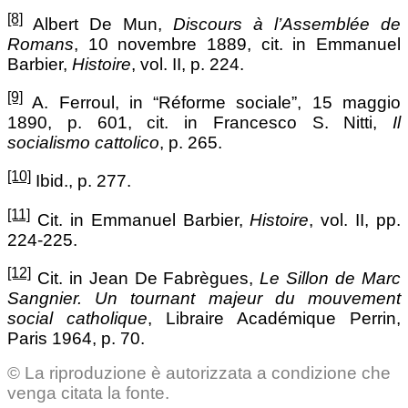
[8]
Albert De Mun,
Discours à l’Assemblée de
Romans
, 10 novembre 1889, cit. in Emmanuel
Barbier,
Histoire
, vol. II, p. 224.
[9]
A. Ferroul, in “Réforme sociale”, 15 maggio
1890, p. 601, cit. in Francesco S. Nitti,
Il
socialismo cattolico
, p. 265.
[10]
Ibid., p. 277.
[11]
Cit. in Emmanuel Barbier,
Histoire
, vol. II, pp.
224-225.
[12]
Cit. in Jean De Fabrègues,
Le Sillon de Marc
Sangnier. Un tournant majeur du mouvement
social catholique
, Libraire Académique Perrin,
Paris 1964, p. 70.
© La riproduzione è autorizzata a condizione che
venga citata la fonte.