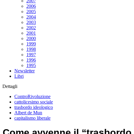
2007
2006
2005
2004
2003
2002
2001
2000
1999
1998
1997
1996
1995
Newsletter
Libri
Dettagli
ControRivoluzione
cattolicesimo sociale
trasbordo ideologico
Albert de Mun
capitalismo liberale
Come avvenne il “trasbordo