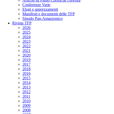
Articoli su Plinio Corrêa de Oliveira
Conferenze Varie
Elogi e apprezzamenti
Manifesti e documenti delle TFP
Sinodo Pan-Amazzonico
Rivista TFP
2026
2025
2024
2023
2022
2021
2020
2019
2017
2018
2016
2015
2014
2013
2012
2011
2010
2009
2008