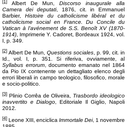
[1]
Albert De Mun,
Discorso inaugurale alla
Camera dei deputati
, 1876, cit. in Emmanuel
Barbier,
Histoire du catholicisme libéral et du
catholicisme social en France. Du Concile du
Vatican à l’avénement de S.S. Benoît XV (1870-
1914)
, Imprimerie Y. Cadoret, Bordeaux 1924, vol.
I, p. 349.
[2]
Albert De Mun,
Questions sociales
, p. 99, cit. in
Id., vol. I, p. 351. Si riferiva, ovviamente, al
Syllabus errorum
, documento emanato nel 1864
da Pio IX contenente un dettagliato elenco degli
errori liberali in campo teologico, filosofico, morale
e socio-politico.
[3]
Plinio Corrêa de Oliveira,
Trasbordo ideologico
inavvertito e Dialogo
, Editoriale Il Giglio, Napoli
2012.
[4]
Leone XIII, enciclica
Immortale Dei
, 1 novembre
1885.