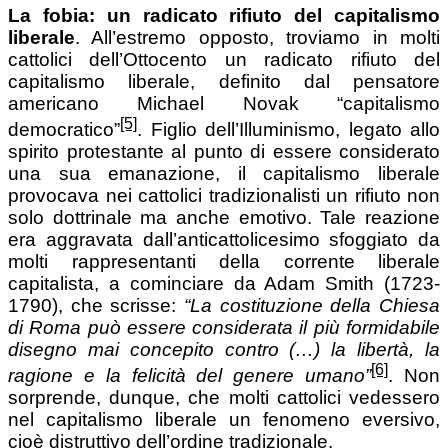
La fobia: un radicato rifiuto del capitalismo
liberale
. All’estremo opposto, troviamo in molti
cattolici dell’Ottocento un radicato rifiuto del
capitalismo liberale, definito dal pensatore
americano Michael Novak “capitalismo
[5]
democratico”
. Figlio dell’Illuminismo, legato allo
spirito protestante al punto di essere considerato
una sua emanazione, il capitalismo liberale
provocava nei cattolici tradizionalisti un rifiuto non
solo dottrinale ma anche emotivo. Tale reazione
era aggravata dall’anticattolicesimo sfoggiato da
molti rappresentanti della corrente liberale
capitalista, a cominciare da Adam Smith (1723-
1790), che scrisse:
“La costituzione della Chiesa
di Roma può essere considerata il più formidabile
disegno mai concepito contro (…) la libertà, la
[6]
ragione e la felicità del genere umano”
. Non
sorprende, dunque, che molti cattolici vedessero
nel capitalismo liberale un fenomeno eversivo,
cioè distruttivo dell’ordine tradizionale.