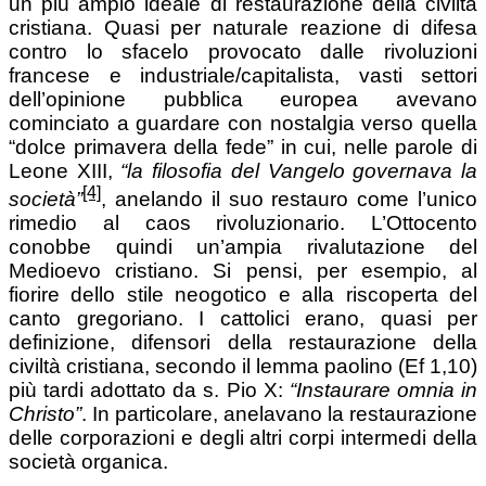
un più ampio ideale di restaurazione della civiltà
cristiana. Quasi per naturale reazione di difesa
contro lo sfacelo provocato dalle rivoluzioni
francese e industriale/capitalista, vasti settori
dell’opinione pubblica europea avevano
cominciato a guardare con nostalgia verso quella
“dolce primavera della fede” in cui, nelle parole di
Leone XIII,
“la filosofia del Vangelo governava la
[4]
società”
, anelando il suo restauro come l’unico
rimedio al caos rivoluzionario. L’Ottocento
conobbe quindi un’ampia rivalutazione del
Medioevo cristiano. Si pensi, per esempio, al
fiorire dello stile neogotico e alla riscoperta del
canto gregoriano. I cattolici erano, quasi per
definizione, difensori della restaurazione della
civiltà cristiana, secondo il lemma paolino (Ef 1,10)
più tardi adottato da s. Pio X:
“Instaurare omnia in
Christo”
. In particolare, anelavano la restaurazione
delle corporazioni e degli altri corpi intermedi della
società organica.