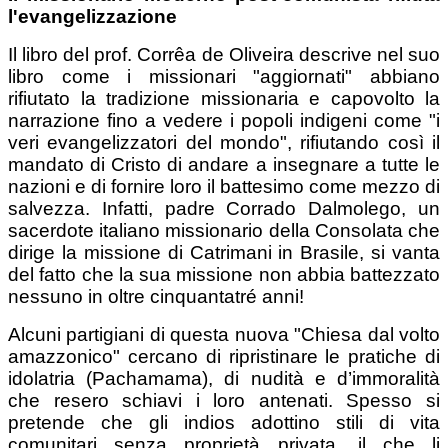
l'evangelizzazione
Il libro del prof. Corrêa de Oliveira descrive nel suo
libro come i missionari "aggiornati" abbiano
rifiutato la tradizione missionaria e capovolto la
narrazione fino a vedere i popoli indigeni come "i
veri evangelizzatori del mondo", rifiutando così il
mandato di Cristo di andare a insegnare a tutte le
nazioni e di fornire loro il battesimo come mezzo di
salvezza. Infatti, padre Corrado Dalmolego, un
sacerdote italiano missionario della Consolata che
dirige la missione di Catrimani in Brasile, si vanta
del fatto che la sua missione non abbia battezzato
nessuno in oltre cinquantatré anni!
Alcuni partigiani di questa nuova "Chiesa dal volto
amazzonico" cercano di ripristinare le pratiche di
idolatria (Pachamama), di nudità e d’immoralità
che resero schiavi i loro antenati. Spesso si
pretende che gli indios adottino stili di vita
comunitari senza proprietà privata, il che li