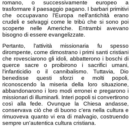
romano, o successivamente europeo a
trasformare il paesaggio pagano. I barbari primitivi
che occupavano l'Europa nell'antichità erano
crudeli e selvaggi come le tribù che si sono poi
scoperte nelle Americhe. Entrambi avevano
bisogno di essere evangelizzate.
Pertanto, l'attività missionaria fu spesso
dirompente, come dimostrano i primi santi cristiani
che rovesciarono gli idoli, abbatterono i boschi di
querce sacre o proibirono i sacrifici umani,
l'infanticidio o il cannibalismo. Tuttavia, Dio
benedisse questi sforzi e molti popoli,
riconoscendo la miseria della loro situazione,
abbandonarono i loro modi erronei e pregarono i
missionari di illuminarli. Interi popoli si convertirono
così alla fede. Ovunque la Chiesa andasse,
conservava ciò che di buono c'era nella cultura e
rimuoveva quanto vi era di malvagio, costruendo
sempre un'autentica cultura cristiana.