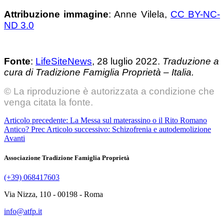
Attribuzione immagine
: Anne Vilela,
CC BY-NC-
ND 3.0
Fonte
:
LifeSiteNews
, 28 luglio 2022.
Traduzione a
cura di Tradizione Famiglia Proprietà – Italia.
© La riproduzione è autorizzata a condizione che
venga citata la fonte.
Articolo precedente: La Messa sul materassino o il Rito Romano
Antico?
Prec
Articolo successivo: Schizofrenia e autodemolizione
Avanti
Associazione Tradizione Famiglia Proprietà
(+39) 068417603
Via Nizza, 110 - 00198 - Roma
info@atfp.it