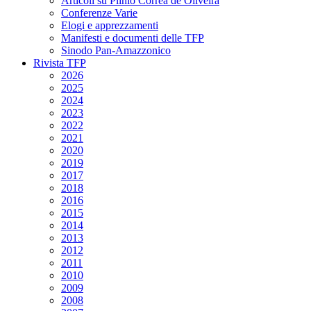
Articoli su Plinio Corrêa de Oliveira
Conferenze Varie
Elogi e apprezzamenti
Manifesti e documenti delle TFP
Sinodo Pan-Amazzonico
Rivista TFP
2026
2025
2024
2023
2022
2021
2020
2019
2017
2018
2016
2015
2014
2013
2012
2011
2010
2009
2008