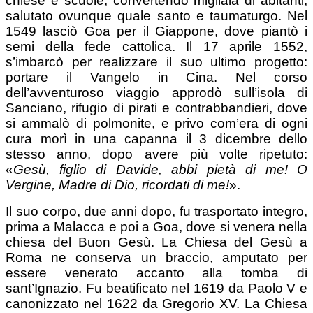
chiese e scuole, convertendo migliaia di abitanti,
salutato ovunque quale santo e taumaturgo. Nel
1549 lasciò Goa per il Giappone, dove piantò i
semi della fede cattolica. Il 17 aprile 1552,
s’imbarcò per realizzare il suo ultimo progetto:
portare il Vangelo in Cina. Nel corso
dell’avventuroso viaggio approdò sull’isola di
Sanciano, rifugio di pirati e contrabbandieri, dove
si ammalò di polmonite, e privo com’era di ogni
cura morì in una capanna il 3 dicembre dello
stesso anno, dopo avere più volte ripetuto:
«
Gesù, figlio di Davide, abbi pietà di me! O
Vergine, Madre di Dio, ricordati di me!
».
Il suo corpo, due anni dopo, fu trasportato integro,
prima a Malacca e poi a Goa, dove si venera nella
chiesa del Buon Gesù. La Chiesa del Gesù a
Roma ne conserva un braccio, amputato per
essere venerato accanto alla tomba di
sant’Ignazio. Fu beatificato nel 1619 da Paolo V e
canonizzato nel 1622 da Gregorio XV. La Chiesa