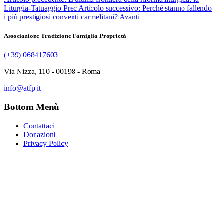
Liturgia-Tatuaggio
Prec
Articolo successivo: Perché stanno fallendo
i più prestigiosi conventi carmelitani?
Avanti
Associazione Tradizione Famiglia Proprietà
(+39) 068417603
Via Nizza, 110 - 00198 - Roma
info@atfp.it
Bottom Menù
Contattaci
Donazioni
Privacy Policy