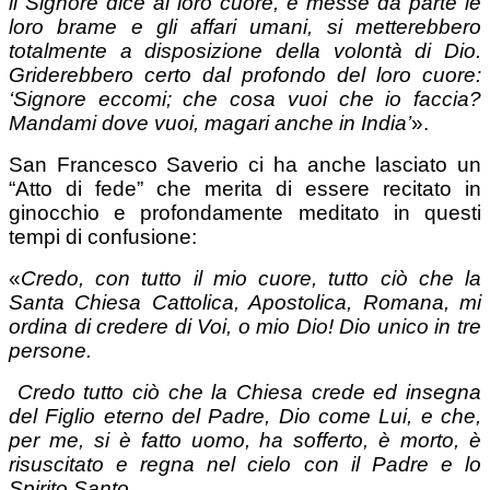
il Signore dice al loro cuore, e messe da parte le
loro brame e gli affari umani, si metterebbero
totalmente a disposizione della volontà di Dio.
Griderebbero certo dal profondo del loro cuore:
‘Signore eccomi; che cosa vuoi che io faccia?
Mandami dove vuoi, magari anche in India’
».
San Francesco Saverio ci ha anche lasciato un
“Atto di fede” che merita di essere recitato in
ginocchio e profondamente meditato in questi
tempi di confusione:
«
Credo, con tutto il mio cuore, tutto ciò che la
Santa Chiesa Cattolica, Apostolica, Romana, mi
ordina di credere di Voi, o mio Dio! Dio unico in tre
persone.
Credo tutto ciò che la Chiesa crede ed insegna
del Figlio eterno del Padre, Dio come Lui, e che,
per me, si è fatto uomo, ha sofferto, è morto, è
risuscitato e regna nel cielo con il Padre e lo
Spirito Santo.