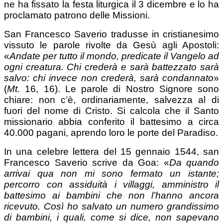
ne ha fissato la festa liturgica il 3 dicembre e lo ha
proclamato patrono delle Missioni.
San Francesco Saverio tradusse in cristianesimo
vissuto le parole rivolte da Gesù agli Apostoli:
«
Andate per tutto il mondo, predicate il Vangelo ad
ogni creatura. Chi crederà e sarà battezzato sarà
salvo: chi invece non crederà, sarà condannato
»
(
Mt.
16, 16). Le parole di Nostro Signore sono
chiare: non c’è, ordinariamente, salvezza al di
fuori del nome di Cristo. Si calcola che il Santo
missionario abbia conferito il battesimo a circa
40.000 pagani, aprendo loro le porte del Paradiso.
In una celebre lettera del 15 gennaio 1544, san
Francesco Saverio scrive da Goa: «
Da quando
arrivai qua non mi sono fermato un istante;
percorro con assiduità i villaggi, amministro il
battesimo ai bambini che non l’hanno ancora
ricevuto. Così ho salvato un numero grandissimo
di bambini, i quali, come si dice, non sapevano