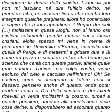
distinguere la destra dalla sinistra. I fanciulli poi
non mi lasciano né dire l’ufficio divino, né
prendere cibo, né riposare fino a che non ho loro
insegnato qualche preghiera; allora ho cominciato
a capire che a loro appartiene il Regno dei cieli
(…) moltissimi in questi luoghi, non si fanno ora
cristiani solamente perché manca chi li faccia
cristiani. Molto spesso mi viene in mente di
percorrere le Università d’Europa, specialmente
quella di Parigi, e di mettermi a gridare qua e là
come un pazzo e scuotere coloro che hanno più
scienza che carità con queste parole: ahimé quale
gran numero d’anime, per colpa vostra, viene
escluso dal cielo e cacciato nell’inferno! Oh! Se
costoro, come si occupano di lettere, così si
dessero pensiero anche di questo, onde poter
rendere conto a Dio della scienza e dei talenti
ricevuti! In verità moltissimi di costoro, turbati a
questo pensiero, dandosi alla meditazione delle
cose divine, si disporrebbero ad ascoltare quanto