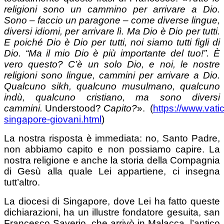
religioni sono un cammino per arrivare a Dio.
Sono – faccio un paragone – come diverse lingue,
diversi idiomi, per arrivare lì. Ma Dio è Dio per tutti.
E poiché Dio è Dio per tutti, noi siamo tutti figli di
Dio. “Ma il mio Dio è più importante del tuo!”. È
vero questo? C’è un solo Dio, e noi, le nostre
religioni sono lingue, cammini per arrivare a Dio.
Qualcuno sikh, qualcuno musulmano, qualcuno
indù, qualcuno cristiano, ma sono diversi
cammini.
Understood?
Capito?
».
(
https://www.vat
singapore-giovani.html
)
La nostra risposta è immediata: no, Santo Padre,
non abbiamo capito e non possiamo capire. La
nostra religione e anche la storia della Compagnia
di Gesù alla quale Lei appartiene, ci insegna
tutt’altro.
La diocesi di Singapore, dove Lei ha fatto queste
dichiarazioni, ha un illustre fondatore gesuita, san
Francesco Saverio, che arrivò in Malacca, l’antico