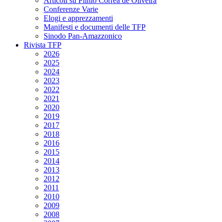
Articoli su Plinio Corrêa de Oliveira
Conferenze Varie
Elogi e apprezzamenti
Manifesti e documenti delle TFP
Sinodo Pan-Amazzonico
Rivista TFP
2026
2025
2024
2023
2022
2021
2020
2019
2017
2018
2016
2015
2014
2013
2012
2011
2010
2009
2008