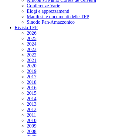
Articoli su Plinio Corrêa de Oliveira
Conferenze Varie
Elogi e apprezzamenti
Manifesti e documenti delle TFP
Sinodo Pan-Amazzonico
Rivista TFP
2026
2025
2024
2023
2022
2021
2020
2019
2017
2018
2016
2015
2014
2013
2012
2011
2010
2009
2008