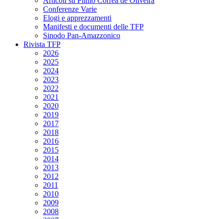
Articoli su Plinio Corrêa de Oliveira
Conferenze Varie
Elogi e apprezzamenti
Manifesti e documenti delle TFP
Sinodo Pan-Amazzonico
Rivista TFP
2026
2025
2024
2023
2022
2021
2020
2019
2017
2018
2016
2015
2014
2013
2012
2011
2010
2009
2008