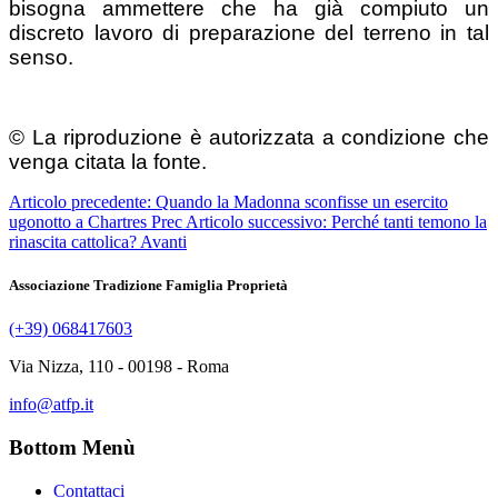
bisogna ammettere che ha già compiuto un
discreto lavoro di preparazione del terreno in tal
senso.
© La riproduzione è autorizzata a condizione che
venga citata la fonte.
Articolo precedente: Quando la Madonna sconfisse un esercito
ugonotto a Chartres
Prec
Articolo successivo: Perché tanti temono la
rinascita cattolica?
Avanti
Associazione Tradizione Famiglia Proprietà
(+39) 068417603
Via Nizza, 110 - 00198 - Roma
info@atfp.it
Bottom Menù
Contattaci