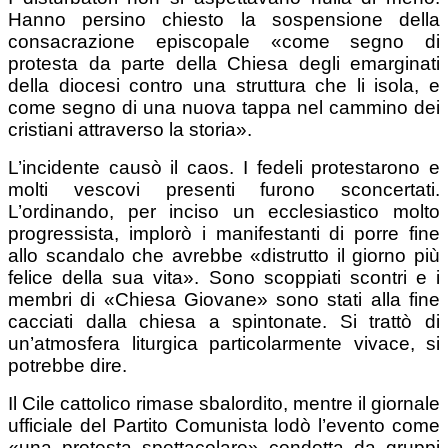
Hanno persino chiesto la sospensione della
consacrazione episcopale «come segno di
protesta da parte della Chiesa degli emarginati
della diocesi contro una struttura che li isola, e
come segno di una nuova tappa nel cammino dei
cristiani attraverso la storia».
L’incidente causò il caos. I fedeli protestarono e
molti vescovi presenti furono sconcertati.
L’ordinando, per inciso un ecclesiastico molto
progressista, implorò i manifestanti di porre fine
allo scandalo che avrebbe «distrutto il giorno più
felice della sua vita». Sono scoppiati scontri e i
membri di «Chiesa Giovane» sono stati alla fine
cacciati dalla chiesa a spintonate. Si trattò di
un’atmosfera liturgica particolarmente vivace, si
potrebbe dire.
Il Cile cattolico rimase sbalordito, mentre il giornale
ufficiale del Partito Comunista lodò l’evento come
«una protesta spettacolare» condotta da gruppi