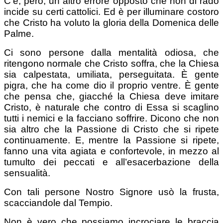
C’è, però, un altro errore opposto che non di rado
incide su certi cattolici. Ed è per illuminare costoro
che Cristo ha voluto la gloria della Domenica delle
Palme.
Ci sono persone dalla mentalità odiosa, che
ritengono normale che Cristo soffra, che la Chiesa
sia calpestata, umiliata, perseguitata. È gente
pigra, che ha come dio il proprio ventre. È gente
che pensa che, giacché la Chiesa deve imitare
Cristo, è naturale che contro di Essa si scaglino
tutti i nemici e la facciano soffrire. Dicono che non
sia altro che la Passione di Cristo che si ripete
continuamente. E, mentre la Passione si ripete,
fanno una vita agiata e confortevole, in mezzo al
tumulto dei peccati e all’esacerbazione della
sensualità.
Con tali persone Nostro Signore usò la frusta,
scacciandole dal Tempio.
Non è vero che possiamo incrociare le braccia