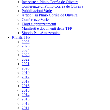
Interviste a Plinio Corrêa de Oliveira
Conferenze di Plinio Corrêa de Oliveira
Pubblicazioni Varie
Articoli su Plinio Corrêa de Oliveira
Conferenze Varie
Elogi e apprezzamenti
Manifesti e documenti delle TFP
Sinodo Pan-Amazzonico
Rivista TFP
2026
2025
2024
2023
2022
2021
2020
2019
2017
2018
2016
2015
2014
2013
2012
2011