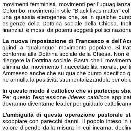
movimenti femministi, movimenti per l’uguaglianza 
Colombo, movimenti in stile “Black lives matter” co
una galassia eterogenea che, se in qualche punto pe
esigenze della Dottrina sociale della Chiesa. Ino
finanziati e mossi da potenti soggetti politici naziona
La nuova impostazione di Francesco e dell’A
quindi a “qualunque” movimento popolare. Si trat
conforme alla Dottrina sociale della Chiesa. Non 
rileggere la Dottrina sociale. Basta che il moviment
elimina dal movimento l’inaccettabilità morale, politic
Ammesso anche che su qualche punto specifico ques
ne annulla la positività strumentalizzandola per obiett
In questo modo il cattolico che vi partecipa sba
Per questo l’espressione
líderes católicos
applicat
dovranno diventarne leader per guidarlo cattolicame
L’ambiguità di questa operazione pastorale st
scoppiare con parecchi danni. Il popolo inteso in 
valore dipende dalla misura in cui incarna, declina