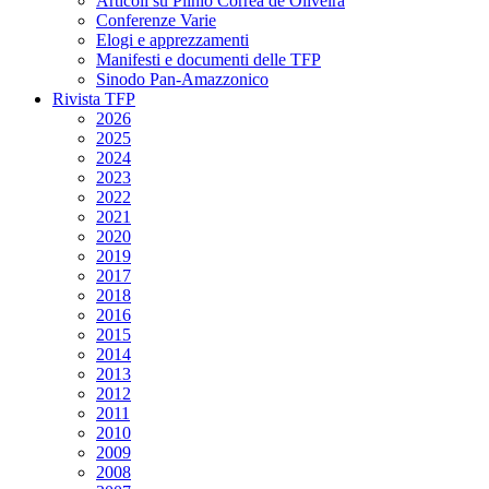
Articoli su Plinio Corrêa de Oliveira
Conferenze Varie
Elogi e apprezzamenti
Manifesti e documenti delle TFP
Sinodo Pan-Amazzonico
Rivista TFP
2026
2025
2024
2023
2022
2021
2020
2019
2017
2018
2016
2015
2014
2013
2012
2011
2010
2009
2008