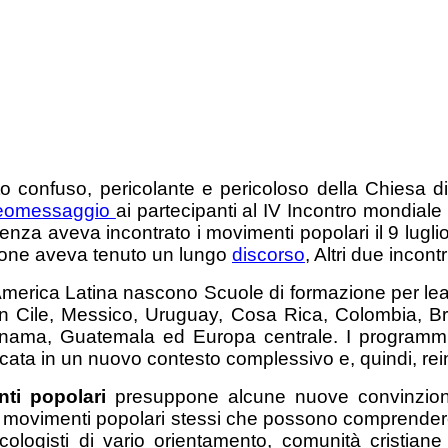
to confuso, pericolante e pericoloso della Chiesa
eomessaggio
ai partecipanti al IV Incontro mondiale
enza aveva incontrato i movimenti popolari il 9 lugli
ione aveva tenuto un lungo
discorso
, Altri due incont
 America Latina nascono Scuole di formazione per lead
in Cile, Messico, Uruguay, Cosa Rica, Colombia, Bra
anama, Guatemala ed Europa centrale. I programm
locata in un nuovo contesto complessivo e, quindi, re
ti popolari
presuppone alcune nuove convinzioni d
i movimenti popolari stessi che possono comprendere
cologisti di vario orientamento, comunità cristiane