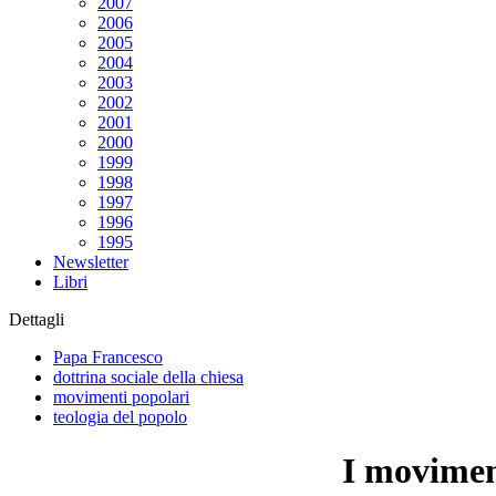
2007
2006
2005
2004
2003
2002
2001
2000
1999
1998
1997
1996
1995
Newsletter
Libri
Dettagli
Papa Francesco
dottrina sociale della chiesa
movimenti popolari
teologia del popolo
I movimen