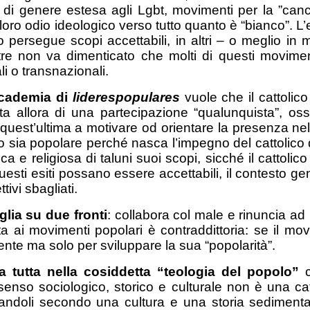
di genere estesa agli Lgbt, movimenti per la ”canc
l loro odio ideologico verso tutto quanto è “bianco”.
rsegue scopi accettabili, in altri – o meglio in mo
ltre non va dimenticato che molti di questi movim
li o transnazionali.
ccademia di
liderespopulares
vuole che il cattolico
ta allora di una partecipazione “qualunquista”, o
è quest’ultima a motivare od orientare la presenza 
o sia popolare perché nasca l’impegno del cattolico di
a e religiosa di taluni suoi scopi, sicché il cattolico 
ti esiti possano essere accettabili, il contesto ge
ivi sbagliati.
glia su due fronti
: collabora col male e rinuncia ad
a ai movimenti popolari è contraddittoria: se il mo
nte ma solo per sviluppare la sua “popolarità”.
a tutta nella cosiddetta “teologia del popolo”
c
senso sociologico, storico e culturale non è una c
ndoli secondo una cultura e una storia sedimentate,