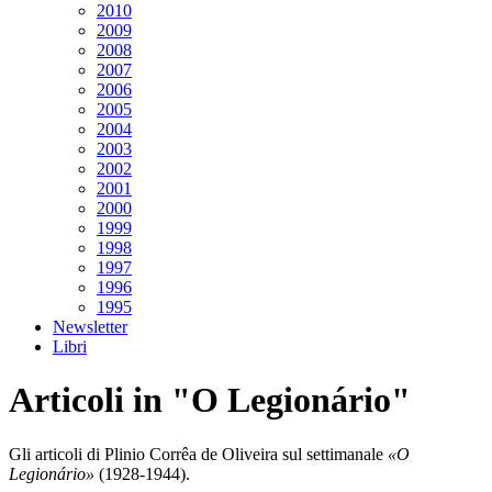
2010
2009
2008
2007
2006
2005
2004
2003
2002
2001
2000
1999
1998
1997
1996
1995
Newsletter
Libri
Articoli in "O Legionário"
Gli articoli di Plinio Corrêa de Oliveira sul settimanale
«O
Legionário»
(1928-1944).