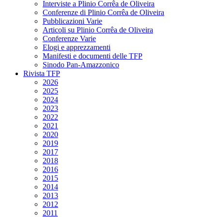
Interviste a Plinio Corrêa de Oliveira
Conferenze di Plinio Corrêa de Oliveira
Pubblicazioni Varie
Articoli su Plinio Corrêa de Oliveira
Conferenze Varie
Elogi e apprezzamenti
Manifesti e documenti delle TFP
Sinodo Pan-Amazzonico
Rivista TFP
2026
2025
2024
2023
2022
2021
2020
2019
2017
2018
2016
2015
2014
2013
2012
2011