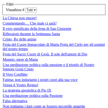
Filtri
Visualizza #
La Chiesa non muore!
Commentando… Che male ci sarà?
Il vero significato della festa di San Giuseppe
Riflessioni durante la Settimana Santa
Cristo, Re delle anime
Festa del Cuore Immacolato di Maria Porta del Cielo per gli uomini
del nostro tempo
Festa del Sacro Cuore di Gesù. Il sole dell'amore di Dio
Maggio: mese di Maria
Una meditazione politica sulla passione e il trionfo di Nostro
Signore Gesù Cristo
Il Vero Conflitto
Fatima: non induriamo i nostri cuori alla sua voce
Venga il Vostro Regno!
La strategia apostolica di Pio IX
Una meditazione politica sulla Passione
Falsa alternativa
Non trattiamo i lupi come se fossero pecorelle smarrite