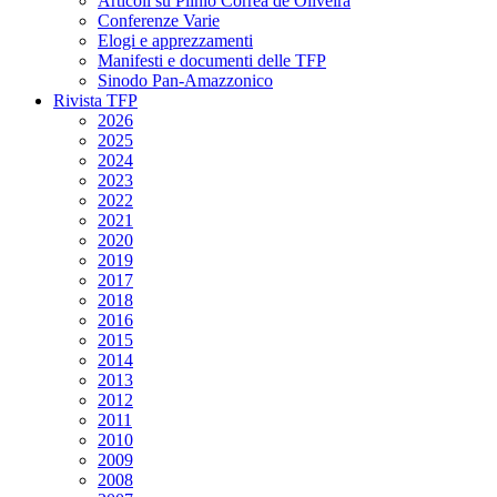
Articoli su Plinio Corrêa de Oliveira
Conferenze Varie
Elogi e apprezzamenti
Manifesti e documenti delle TFP
Sinodo Pan-Amazzonico
Rivista TFP
2026
2025
2024
2023
2022
2021
2020
2019
2017
2018
2016
2015
2014
2013
2012
2011
2010
2009
2008